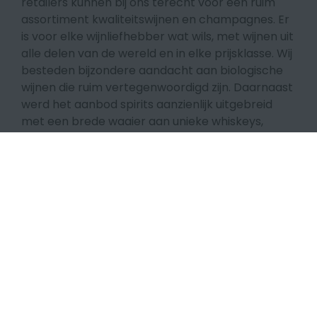
retailers kunnen bij ons terecht voor een ruim
assortiment kwaliteitswijnen en champagnes. Er
is voor elke wijnliefhebber wat wils, met wijnen uit
alle delen van de wereld en in elke prijsklasse. Wij
besteden bijzondere aandacht aan biologische
wijnen die ruim vertegenwoordigd zijn. Daarnaast
werd het aanbod spirits aanzienlijk uitgebreid
met een brede waaier aan unieke whiskeys,
exclusieve rums, cognacs, calvados, gins etc…
Wens je wijnadvies op maat of zoek je iets
exclusief? Neem dan contact op met ons of
bezoek onze wijnwinkel. Onze wijnexperten
helpen jou graag verder.