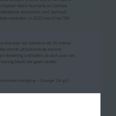
echtpaar
Mark Nunnelly en Denise
kwalitatieve doorstart met behoud
liale waarden. In 2022 werd het 150
drie jaar sur lattes in de 30 meter
fles wordt uitsluitend de eerste
en dosering onthullen ze zich puur en
varing biedt als geen ander.
 maanden vatrijping. - Dosage: 2,8 gr/L.
xpressieve fruittoetsen, zoals
met een mooie complexiteit. In de
edragen door een levendige,