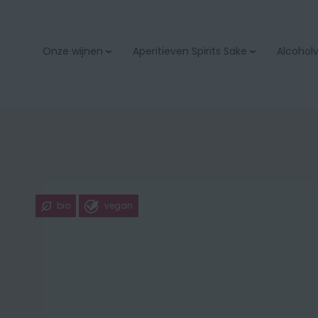
Onze wijnen
Aperitieven Spirits Sake
Alcoholvr
Aperitieven
Bubbels & champage
Spirits
Wit
Sake
Rood
Rosé
Orange
bio
vegan
Zoet
Bio
Onze wijnacties