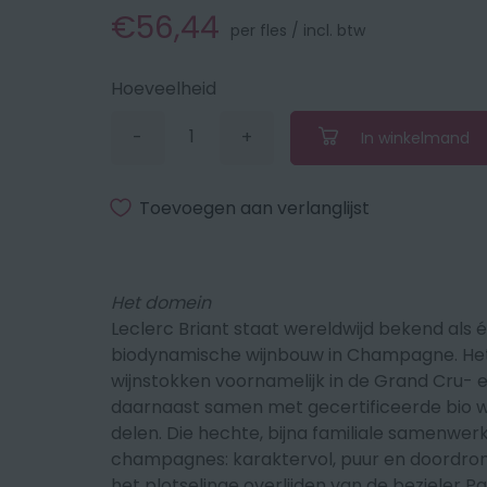
€56,44
per fles / incl. btw
Hoeveelheid
-
+
In winkelmand
Verminder
Vermeerder
de
de
hoeveelheid
hoeveelheid
met
met
Toevoegen aan verlanglijst
1
1
Het domein
Leclerc Briant staat wereldwijd bekend als é
biodynamische wijnbouw in Champagne. Het 
wijnstokken voornamelijk in de Grand Cru- 
daarnaast samen met gecertificeerde bio w
delen. Die hechte, bijna familiale samenwerk
champagnes: karaktervol, puur en doordrong
het plotselinge overlijden van de bezieler Pa