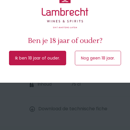
opwekkende aciditeit.
🍽 Serveer tussen de 10° à 12° bij tataki van t
op basis van rood fruit.
🥇 91/100 Wine Spectator - 93 pts Falstaff - 
Ben je 18 jaar of ouder?
Ik ben 18 jaar of ouder.
Nog geen 18 jaar.
Druivensoort
89% Chardonnay, 11% Pinot N
Herkomst
Champagne (Frankrijk)
Inhoud
75 cl
Download de technische fiche