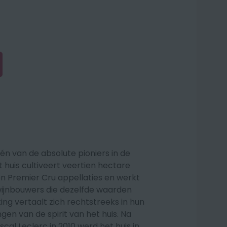
én van de absolute pioniers in de
huis cultiveert veertien hectare
en Premier Cru appellaties en werkt
ijnbouwers die dezelfde waarden
ing vertaalt zich rechtstreeks in hun
en van de spirit van het huis. Na
scal Leclerc in 2010 werd het huis in