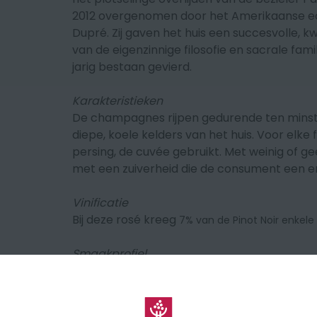
2012 overgenomen door het Amerikaanse 
Dupré
. Zij gaven het huis een succesvolle, 
van de eigenzinnige filosofie en sacrale fami
jarig bestaan gevierd.
Karakteristieken
De champagnes rijpen gedurende ten minste 
diepe, koele kelders van het huis. Voor elke 
persing, de cuvée gebruikt. Met weinig of ge
met een zuiverheid die de consument een er
Vinificatie
Bij deze rosé kreeg
7% van de Pinot Noir enkele
Smaakprofiel
Deze rosé champagne staat bekend om zijn e
bosaardbei, abrikoos, cassis gecombineerd 
mond is hij vineus en aromatisch verfijnd, g