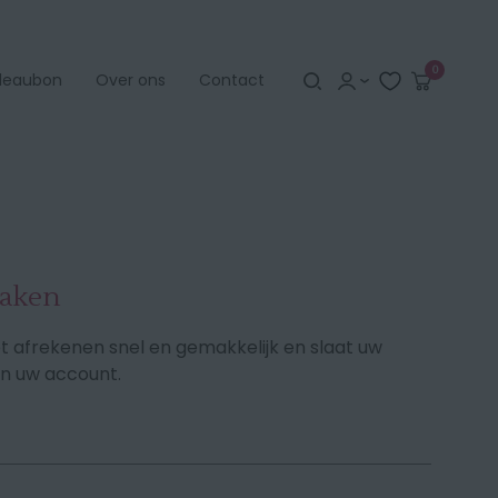
Search
Aanmelden
Winkelw
0
deaubon
Over ons
Contact
Account aanmaken
aken
t afrekenen snel en gemakkelijk en slaat uw
in uw account.
Vergeten?