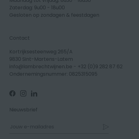
Maandag tot vrijdag: 8u30 - 18u30
Zaterdag: 9u00 - 18u00
Gesloten op zondagen & feestdagen
Contact
Kortrijksesteenweg 265/A
9830 Sint-Martens-Latem
info@lambrechtwijnen.be
-
+32 (0)9 282 87 62
Ondernemingsnummer: 0825315095
Volg
Volg
Volg
ons
ons
ons
op
op
op
Facebook
Instagram
Linkedin
Nieuwsbrief