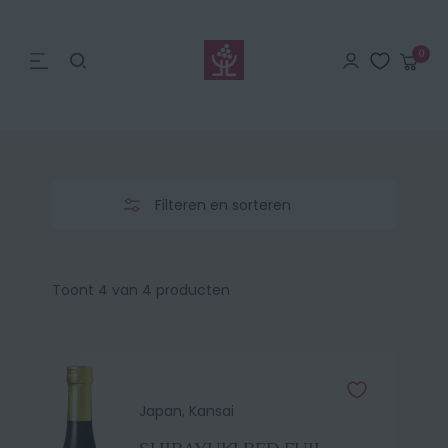
Search
Aanmelde
0
Win
Menu
Sake
Filteren en sorteren
Toont 4 van 4 producten
Japan, Kansai