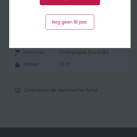
🍽 Perfecte aperitief champagne.
Nog geen 18 jaar.
Druivensoort
60% Pinot Noir, 40%
Chardonnay
Herkomst
Champagne (Frankrijk)
Inhoud
75 cl
Download de technische fiche