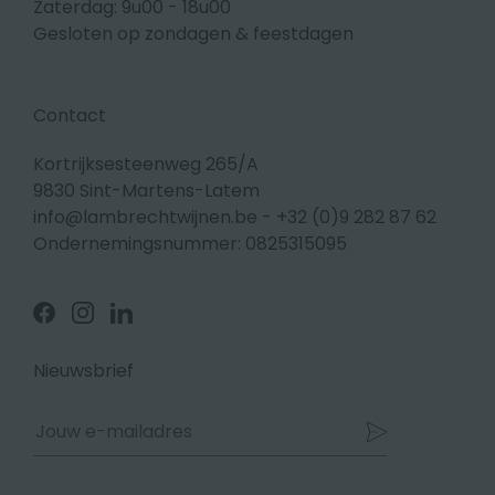
Zaterdag: 9u00 - 18u00
Gesloten op zondagen & feestdagen
Contact
Kortrijksesteenweg 265/A
9830 Sint-Martens-Latem
info@lambrechtwijnen.be
-
+32 (0)9 282 87 62
Ondernemingsnummer: 0825315095
Volg
Volg
Volg
ons
ons
ons
op
op
op
Facebook
Instagram
Linkedin
Nieuwsbrief