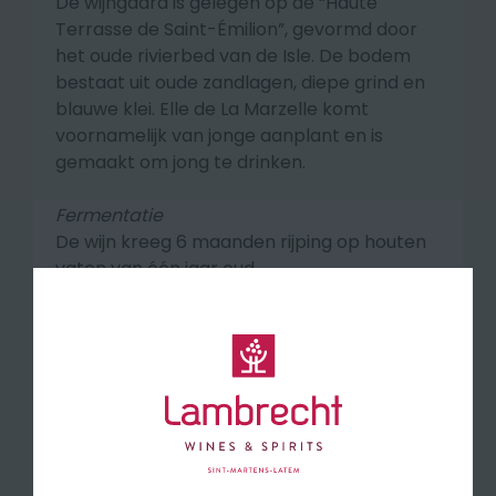
De wijngaard is gelegen op de “Haute
Terrasse de Saint-Émilion”, gevormd door
het oude rivierbed van de Isle. De bodem
bestaat uit oude zandlagen, diepe grind en
blauwe klei.
Elle de La Marzelle komt
voornamelijk van jonge aanplant en is
gemaakt om jong te drinken.
Fermentatie
De wijn kreeg 6 maanden rijping op houten
vaten van één jaar oud.
Smaakprofiel
Met zijn robijnrode, heldere kleur is Elle de La
Marzelle een heerlijke wijn, elegant en
evenwichtig met een neus van prachtig rijp
rood en zwart fruit, geur van toast, zoethout
en een lichte kruidigheid. De zachte
tannines en lange afdronk met veel finesse