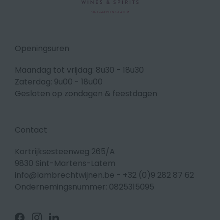
Openingsuren
Maandag tot vrijdag: 8u30 - 18u30
Zaterdag: 9u00 - 18u00
Gesloten op zondagen & feestdagen
Contact
Kortrijksesteenweg 265/A
9830 Sint-Martens-Latem
info@lambrechtwijnen.be
-
+32 (0)9 282 87 62
Ondernemingsnummer: 0825315095
Volg
Volg
Volg