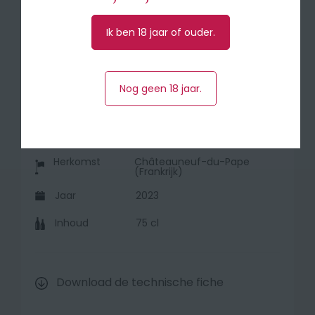
bereikt zijn volledige rijpheid na zeven jaar.
Ik ben 18 jaar of ouder.
🍽 Aanbevolen bij rood vlees, wildgerechten
en bij harde kazen. Decanteren mag.
Serveer bij 17°-18°.
Nog geen 18 jaar.
Druivensoort
65% Grenache, 30%
Mourvèdre, 5% Counoise
Herkomst
Châteauneuf-du-Pape
(Frankrijk)
Jaar
2023
Inhoud
75 cl
Download de technische fiche