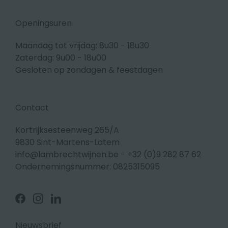
Openingsuren
Maandag tot vrijdag: 8u30 - 18u30
Zaterdag: 9u00 - 18u00
Gesloten op zondagen & feestdagen
Contact
Kortrijksesteenweg 265/A
9830 Sint-Martens-Latem
info@lambrechtwijnen.be
-
+32 (0)9 282 87 62
Ondernemingsnummer: 0825315095
Volg
Volg
Volg
ons
ons
ons
op
op
op
Facebook
Instagram
Linkedin
Nieuwsbrief