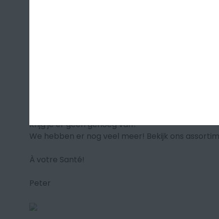
bij zomerse salades en bij zeebaars in zoutkorst.
Uniek wijnhuis!
Ik eindig graag bij
Château Romanin
. Een wijnhuis
buitengewone mooie cave is uitgehouwen in de rot
wijngaarden liggen tussen Saint Rémy de Provence
mistral zorgt voor een buitengewone rosé. In de
absolute top in de biodynamie. Door zijn complexi
mediterrane gerechten met zeevruchten.
Krijg je er geen genoeg van?
We hebben er nog veel meer! Bekijk ons assorti
À votre Santé!
Peter