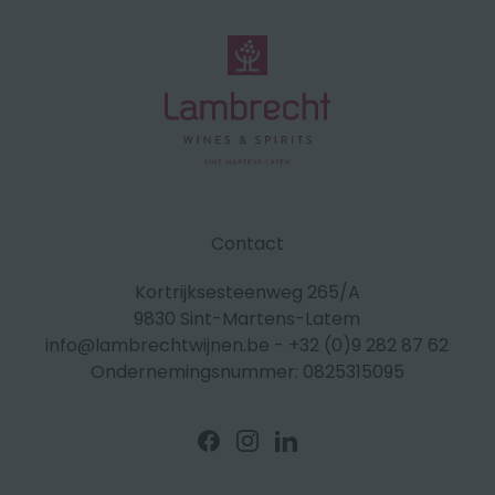
Contact
Kortrijksesteenweg 265/A
9830 Sint-Martens-Latem
info@lambrechtwijnen.be
-
+32 (0)9 282 87 62
Ondernemingsnummer: 0825315095
Volg
Volg
Volg
ons
ons
ons
op
op
op
Facebook
Instagram
Linkedin