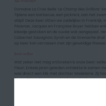
All-rounder
Domaine La Croix Belle ‘Le Champ des Grillons’
ka
Tijdens een barbecue, een picknick, aan het zwem
altijd! Deze keer zitten we zuidelijker in Frankrijk
Pézenas. Jacques en Françoise Boyer hebben enke
kleedje gestoken en de cuvée wat aangepast. He
Cabernet Sauvignon, Syrah en de Grenache druif. E
op keer kan verrassen met zijn geweldige finesse
Best-seller
Wat zeker niet mag ontbreken is onze best-selle
Fleuri
. Enkele jaren geleden ontdekte ik samen met
was direct een klik met dochter Madeleine. Zij had
Begin dit jaar kregen we het fantastische nieuws 
rosé wijn van het jaar 2021’ door Decanter Magaz
binnen ons team was uiteraard bijzonder tevred
roséwijn die zich onderscheidt door zijn frisheid, zij
Coteaux d’Aix-en-Provence. Hints van citrus vruch