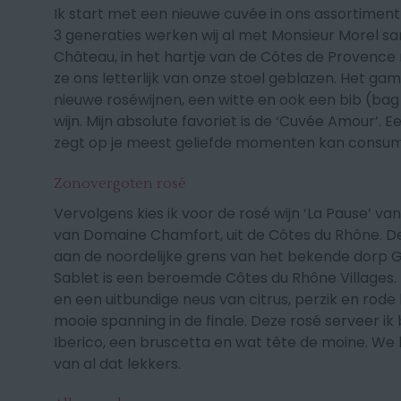
I
k start met een nieuwe cuvée in ons assortiment 
3 generaties werken wij al met Monsieur Morel s
Château, in het hartje van de Côtes de Provence 
ze ons letterlijk van onze stoel geblazen. Het g
nieuwe roséwijnen, een witte en ook een bib (bag
wijn. Mijn absolute favoriet is de ‘
Cuvée Amour’
. E
zegt op je meest geliefde momenten kan consu
Zonovergoten rosé
Vervolgens kies ik voor de rosé wijn
‘La Pause’
van
van
Domaine Chamfort
, uit de Côtes du Rhône. D
aan de noordelijke grens van het bekende dorp G
Sablet is een beroemde Côtes du Rhône Villages. 
en een uitbundige neus van citrus, perzik en rode
mooie spanning in de finale. Deze rosé serveer ik 
Iberico, een bruscetta en wat tête de moine. We
van al dat lekkers.