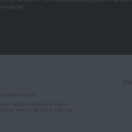
n bij mij...
Pr
rm zomerweer is?
r onze winkel wandel en mijn 5
gende wijnen bij mij in het oog: