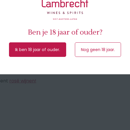
 met een uniek verhaal. De
Ben je 18 jaar of ouder?
sen van de ‘Les Apilles’. De
 en Eygalières. De verfrissende
 Provence ontegensprekelijk de
Ik ben 18 jaar of ouder.
Nog geen 18 jaar.
teit combineer ik deze rosé wijn met
ment
rosé wijnen!