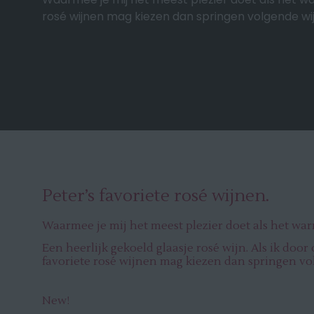
wijnen.
rosé wijnen mag kiezen dan springen volgende wijne
Peter’s favoriete rosé wijnen.
Waarmee je mij het meest plezier doet als het wa
Een heerlijk gekoeld glaasje rosé wijn. Als ik doo
favoriete rosé wijnen mag kiezen dan springen vol
New!