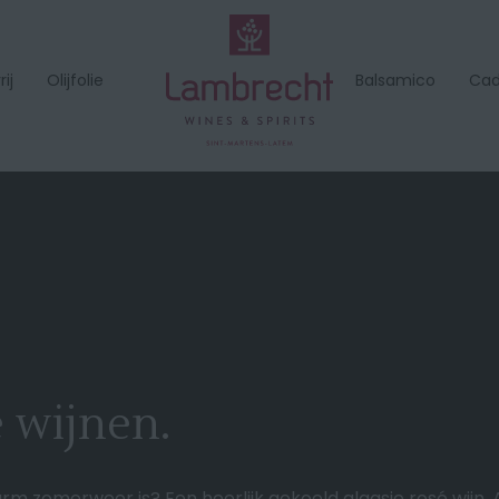
ij
Olijfolie
Balsamico
Ca
é wijnen.
m zomerweer is? Een heerlijk gekoeld glaasje rosé wijn. A