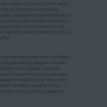
van wijnhuis
Château d’Astros
. Reeds
amen. Een bijzonder authentieke
nabij Draguignan. Dit voorjaar hebben
amma werd uitgebreid met maar liefst 2
 in box) met hun fantastische rosé
en rosé die je zoals de naam het zelf al
meren.
 de jonge wijnbouwer Vasco Perdigao
e wijngaarden zijn gelegen in Sablet,
igondas met zuidwest oriëntatie.
Deze rosé heeft een lichte zalmkleur
 besjes. Levendig fris in de mond met
bij een heerlijke tapasplank met
 hoeven dan nog enkel te genieten