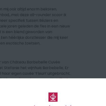
n mij ook altijd enorm bekoren.
bad,..met deze all-rounder scoor ik
, meer specifiek tussen Béziers en
le jaren geleden de fles in een nieuw
t is een blend geworden van
en héérlijke dorstlesser die mij keer
 en exotische toetsen.
r van
Château Barbebelle Cuvée
 Stefanie het wijnhuis Barbebelle. Er
 haar eigen cuvée ‘Fleuri’ uitgebracht.
dat haar wijn verkozen werd tot ‘Beste
ine! Zowel Madeleine als iedereen
en met deze onderscheiding. Een
n fruitigheid en zijn typiciteit van de
ten en pomelo. Lekker als aperitief,