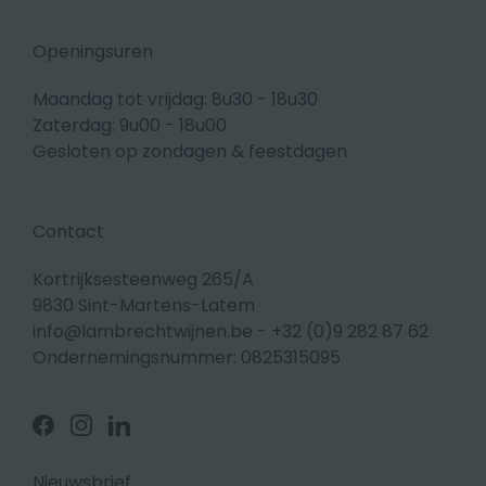
Openingsuren
Maandag tot vrijdag: 8u30 - 18u30
Zaterdag: 9u00 - 18u00
Gesloten op zondagen & feestdagen
Contact
Kortrijksesteenweg 265/A
9830 Sint-Martens-Latem
info@lambrechtwijnen.be
-
+32 (0)9 282 87 62
Ondernemingsnummer: 0825315095
Volg
Volg
Volg
ons
ons
ons
op
op
op
Facebook
Instagram
Linkedin
Nieuwsbrief