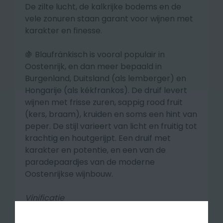
De zilte lucht, de kalkrijke bodems en de
vele zonuren staan garant voor wijnen met
karakter en finesse.
🍇 Blaufränkisch is vooral populair in
Oostenrijk, en dan meer bepaald in
Burgenland, Duitsland (als lemberger) en
Hongarije (als kékfrankos). De druif levert
wijnen met frisse zuren, sappig rood fruit
(kers, braam), kruiden en soms een hint van
peper. De stijl varieert van licht en fruitig tot
krachtig en houtgerijpt. Een druif met
karakter en potentie, en een van de
paradepaardjes van de moderne
Oostenrijkse wijnbouw.
Vinificatie
De wijn kreeg een traditionele fermentatie
in stalen tanks bij 30 °C, 14 dagen maceratie,