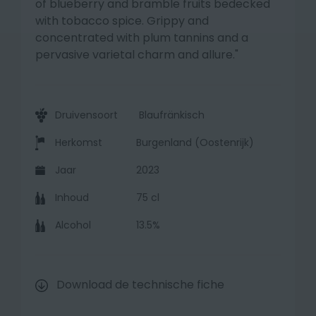
of blueberry and bramble fruits bedecked
with tobacco spice. Grippy and
concentrated with plum tannins and a
pervasive varietal charm and allure."
Druivensoort
Blaufränkisch
Herkomst
Burgenland (Oostenrijk)
Jaar
2023
Inhoud
75 cl
Alcohol
13.5%
Download de technische fiche