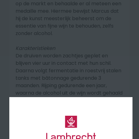
op de markt en behaalde er al meteen een
medaille mee. Hiermee bewijst Marcus dat
hij de kunst meesterlijk beheerst om de
essentie van fijne wijn te behouden, zelfs
zonder alcohol.
Karakteristieken
De druiven worden zachtjes geplet en
blijven vier uur in contact met hun schil.
Daarna volgt fermentatie in roestvrij stalen
tanks met bâtonnage gedurende 3
maanden. Rijping gedurende een jaar,
waarna de alcohol uit de wijn wordt gehaald
met omgekeerde osmose. Dankzij deze
techniek behoudt de wijn zijn frisse, fruitige
smaak.
Smaakprofiel
Een raszuivere geur van citroenmelisse en