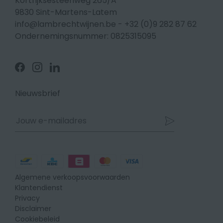
Kortrijksesteenweg 265/A
9830 Sint-Martens-Latem
info@lambrechtwijnen.be
-
+32 (0)9 282 87 62
Ondernemingsnummer: 0825315095
Volg
Volg
Volg
ons
ons
ons
op
op
op
Facebook
Instagram
Linkedin
Nieuwsbrief
Betaalmethodes
Algemene verkoopsvoorwaarden
Klantendienst
Privacy
Disclaimer
Cookiebeleid