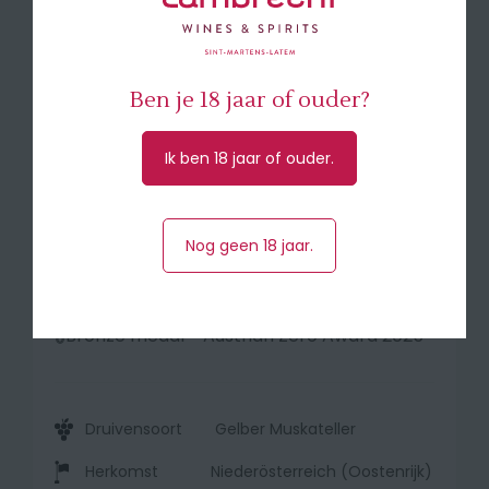
mandarijnschil. Fris, helder en zeer
evenwichtig in de mond. Levendig door het
mooie samenspel van mineraliteit,
Ben je 18 jaar of ouder?
levendige zuren, fijne pareling en zoete
fruitigheid.
Ik ben 18 jaar of ouder.
🍽
Perfecte keuze als aperitief. Past goed bij
salades; het beste met kip en kalkoen.
Perfecte keuze met asperges, en verder
Nog geen 18 jaar.
voor alle gelegenheden waar alcohol geen
plaats heeft.
🎖️Bronze medal - Austrian Zero Award 2025
Druivensoort
Gelber Muskateller
Herkomst
Niederösterreich (Oostenrijk)