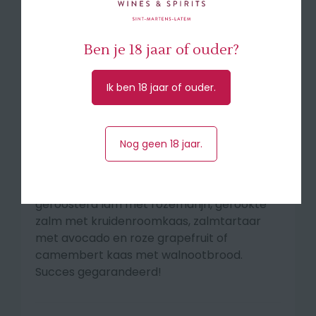
champagnes van het huis. Je proeft het
extra accent van de pinot noir: heerlijk klein,
rood fruit, iets gekonfijt en wat kruidig ook.
Ben je 18 jaar of ouder?
Een grandioze champagne, dynamisch,
speels, krachtig, aanhoudend en met veel
karakter.
Ik ben 18 jaar of ouder.
🍽 Een schitterend aperitief van hoog
niveau maar zéker ook een bijzondere
Nog geen 18 jaar.
begeleider van fijne gerechten aan tafel
zoals visgerechten, schaal- en schelpdieren
of desserts met fruit. En probeer eens bij
geroosterd lam met rozemarijn, gerookte
zalm met kruidenroomkaas, zalmtartaar
met avocado en roze grapefruit of
camembert kaas met walnootbrood.
Succes gegarandeerd!