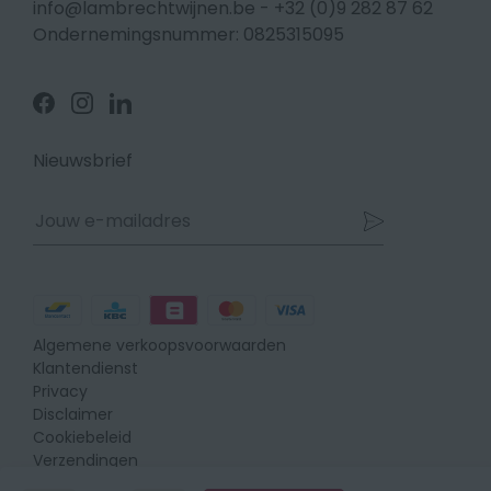
info@lambrechtwijnen.be
-
+32 (0)9 282 87 62
Ondernemingsnummer: 0825315095
Volg
Volg
Volg
ons
ons
ons
op
op
op
Facebook
Instagram
Linkedin
Nieuwsbrief
Betaalmethodes
Algemene verkoopsvoorwaarden
Klantendienst
Privacy
Disclaimer
Cookiebeleid
Verzendingen
Retours