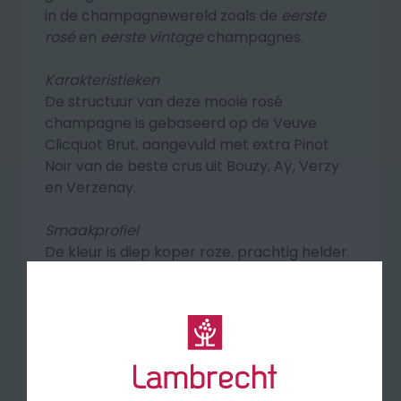
in de champagnewereld zoals de
eerste
rosé
en
eerste vintage
champagnes.
Karakteristieken
De structuur van deze mooie rosé
champagne is gebaseerd op de Veuve
Clicquot Brut, aangevuld met
extra Pinot
Noir van de beste crus uit Bouzy, Aÿ, Verzy
en Verzenay.
Smaakprofiel
De kleur is diep koper roze. prachtig helder.
Energieke mousse van minuscuul kleine
belletjes komen je tegemoet. In de neus een
sublieme fruitexpressie. Heerlijk fris en
zuiver, klein rood fruit – kersen en vooral het
verfijnde van frambozen. Een krachtige,
vineuze smaak, zo kenmerkend voor de