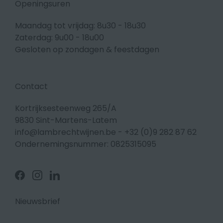
Openingsuren
Maandag tot vrijdag: 8u30 - 18u30
Zaterdag: 9u00 - 18u00
Gesloten op zondagen & feestdagen
Contact
Kortrijksesteenweg 265/A
9830 Sint-Martens-Latem
info@lambrechtwijnen.be
-
+32 (0)9 282 87 62
Ondernemingsnummer: 0825315095
Volg
Volg
Volg
ons
ons
ons
op
op
op
Facebook
Instagram
Linkedin
Nieuwsbrief