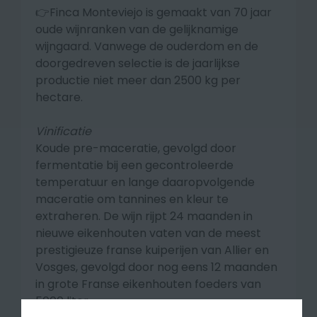
👉Finca Monteviejo is gemaakt van 70 jaar
oude wijnranken van de gelijknamige
wijngaard. Vanwege de ouderdom en de
doorgedreven selectie is de jaarlijkse
productie niet meer dan 2500 kg per
hectare.
Vinificatie
Koude pre-maceratie, gevolgd door
fermentatie bij een gecontroleerde
temperatuur en lange daaropvolgende
maceratie om tannines en kleur te
extraheren.
De wijn rijpt 24 maanden in
nieuwe eikenhouten vaten van de meest
prestigieuze franse kuiperijen van Allier en
Vosges, gevolgd door nog eens 12 maanden
in grote Franse eikenhouten foeders van
5000 liter.