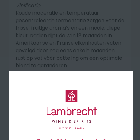
Vinificatie
Koude maceratie en temperatuur
gecontroleerde fermentatie zorgen voor de
frisse, fruitige aroma’s en een mooie, diepe
kleur. Nadien rijpt de wijn 18 maanden in
Amerikaanse en Franse eikenhouten vaten
gevolgd door nog eens enkele maanden
rust op vat vóór botteling om een optimale
blend te garanderen.
Smaakprofiel
Een briljante wijn met aroma’s van rijp fruit,
kokos, kaneel met een kruidige ondertoon.
I
n de mond is hij soepel, krachtig en
geconcentreerd met sappige tannines en
een frisse afdronk.
🍽 Serveer bij wildbereidingen, grillades en