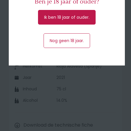
côte à l’os, diverse kazen en spaanse
Ben je 18 jaar of ouder?
charcuteriespecialiteiten
Ik ben 18 jaar of ouder.
🎖️90 pts Rioja Tasting Report J. Suckling 2025
- 94 pts Guia Proensa 2026
Nog geen 18 jaar.
Druivensoort
95% Tempranillo, 5%
Mazuelo
Herkomst
Rioja Alavesa (Spanje)
Jaar
2021
Inhoud
75 cl
Alcohol
14.0%
Download de technische fiche