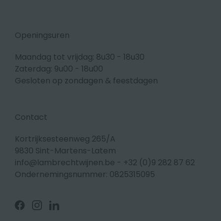
Openingsuren
Maandag tot vrijdag: 8u30 - 18u30
Zaterdag: 9u00 - 18u00
Gesloten op zondagen & feestdagen
Contact
Kortrijksesteenweg 265/A
9830 Sint-Martens-Latem
info@lambrechtwijnen.be
-
+32 (0)9 282 87 62
Ondernemingsnummer: 0825315095
Volg
Volg
Volg
ons
ons
ons
op
op
op