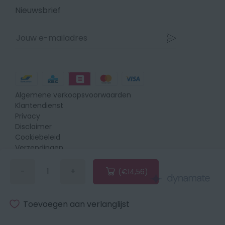
Facebook
Instagram
Linkedin
Nieuwsbrief
Betaalmethodes
Algemene verkoopsvoorwaarden
Klantendienst
Privacy
Disclaimer
Cookiebeleid
Verzendingen
Retours
-
+
(€14,56)
Verminder
Vermeerder
de
de
hoeveelheid
hoeveelheid
met
met
Toevoegen aan verlanglijst
1
1