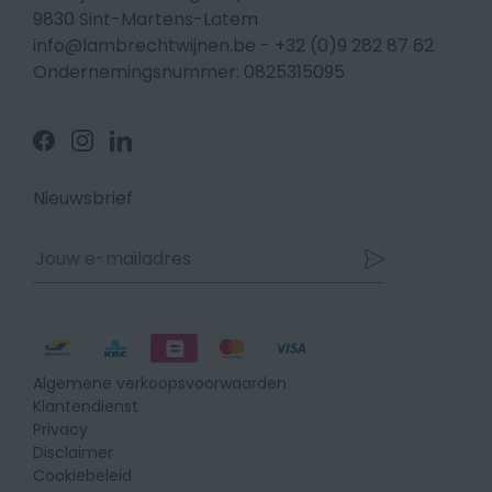
9830 Sint-Martens-Latem
info@lambrechtwijnen.be
-
+32 (0)9 282 87 62
Ondernemingsnummer: 0825315095
Volg
Volg
Volg
ons
ons
ons
op
op
op
Facebook
Instagram
Linkedin
Nieuwsbrief
Betaalmethodes
Algemene verkoopsvoorwaarden
Klantendienst
Privacy
Disclaimer
Cookiebeleid