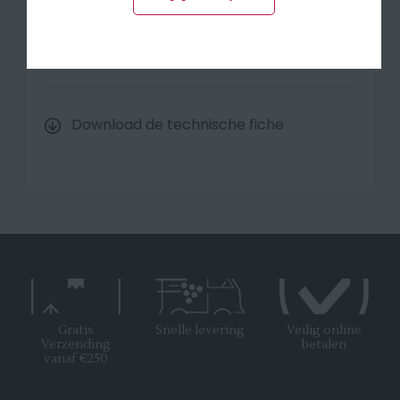
Inhoud
75 cl
Alcohol
12.5%
Download de technische fiche
Gratis
Snelle levering
Veilig online
Verzending
betalen
vanaf €250