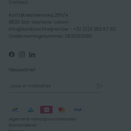
Contact
Kortrijksesteenweg 265/A
9830 Sint-Martens-Latem
info@lambrechtwijnen.be
-
+32 (0)9 282 87 62
Ondernemingsnummer: 0825315095
Volg
Volg
Volg
ons
ons
ons
op
op
op
Facebook
Instagram
Linkedin
Nieuwsbrief
Betaalmethodes
Algemene verkoopsvoorwaarden
Klantendienst