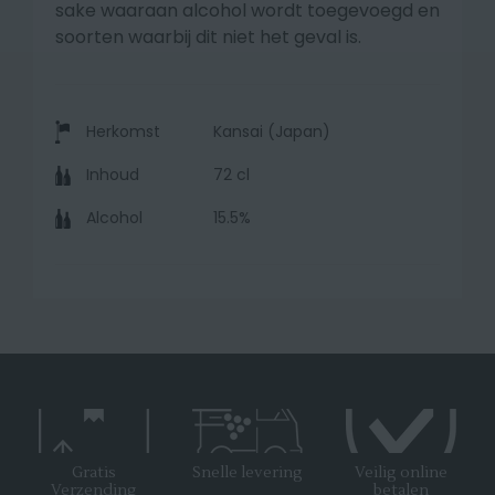
sake waaraan alcohol wordt toegevoegd en
soorten waarbij dit niet het geval is.
Herkomst
Kansai (Japan)
Inhoud
72 cl
Alcohol
15.5%
Gratis
Snelle levering
Veilig online
Verzending
betalen