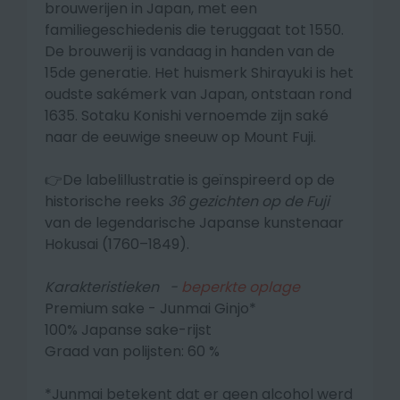
brouwerijen in Japan, met een
familiegeschiedenis die teruggaat tot 1550.
De brouwerij is vandaag in handen van de
15de generatie.
Het huismerk Shirayuki is het
oudste sakémerk van Japan, ontstaan rond
1635. Sotaku Konishi vernoemde zijn saké
naar de eeuwige sneeuw op Mount Fuji.
👉De labelillustratie is geïnspireerd op de
historische reeks
36 gezichten op de Fuji
van de legendarische Japanse kunstenaar
Hokusai (1760–1849).
Karakteristieken -
beperkte oplage
Premium sake - Junmai Ginjo*
100% Japanse sake-rijst
Graad van polijsten: 60 %
*Junmai betekent dat er geen alcohol werd