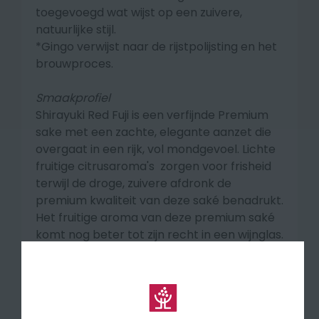
toegevoegd wat wijst op een zuivere,
natuurlijke stijl.
*Gingo verwijst naar de rijstpolijsting en het
brouwproces.
Smaakprofiel
Shirayuki Red Fuji is een verfijnde Premium
sake met een zachte, elegante aanzet die
overgaat in een rijk, vol mondgevoel. Lichte
fruitige citrusaroma's zorgen voor frisheid
terwijl de droge, zuivere afdronk de
premium kwaliteit van deze saké benadrukt.
Het fruitige aroma van deze premium saké
komt nog beter tot zijn recht in een wijnglas.
🍽️ Aanbevolen bij: lichte gerechten zoals
gestoomde kip, frisse salades, oesters en
zeevruchten.