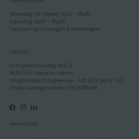
Openingsuren
Maandag tot vrijdag: 8u30 - 18u30
Zaterdag: 9u00 - 18u00
Gesloten op zondagen & feestdagen
Contact
Kortrijksesteenweg 265/A
9830 Sint-Martens-Latem
info@lambrechtwijnen.be
-
+32 (0)9 282 87 62
Ondernemingsnummer: 0825315095
Volg
Volg
Volg
ons
ons
ons
op
op
op
Facebook
Instagram
Linkedin
Nieuwsbrief