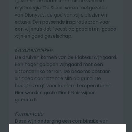
👉Sileni*: De naam komt uit de Griekse
mythologie. De Sileni waren metgezellen
van Dionysus, de god van wijn, plezier en
extase. Een passende inspiratiebron voor
een wijnhuis dat focust op goed eten, goede
wijn en goed gezelschap.
Karakteristieken
De druiven komen van de Plateau wijngaard.
Een hoger gelegen wijngaard met een
uitzonderlijke terroir. De bodems bestaan
uit goed doorlatende slib op grind. De
hoogte zorgt voor koelere temperaturen.
Hier worden grote Pinot Noir wijnen
gemaakt.
Fermentatie
Deze wijn onderging een combinatie van
open en gesloten fermentatie. Ongeveer