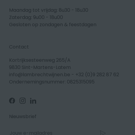
Maandag tot vrijdag: 8u30 - 18u30
Zaterdag: 9u00 - 18u00
Gesloten op zondagen & feestdagen
Contact
Kortrijksesteenweg 265/A
9830 Sint-Martens-Latem
info@lambrechtwijnen.be
-
+32 (0)9 282 87 62
Ondernemingsnummer: 0825315095
Volg
Volg
Volg
ons
ons
ons
op
op
op
Facebook
Instagram
Linkedin
Nieuwsbrief