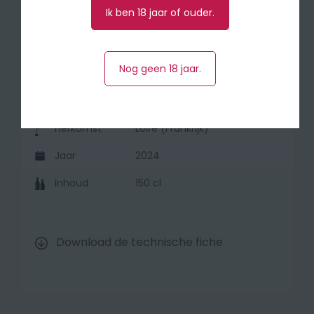
Ik ben 18 jaar of ouder.
🍽 Serveer bij gravad lax, ceviche van
zeebaars en bij schaal en schelpdieren.
Nog geen 18 jaar.
Druivensoort
Sauvignon Blanc
Herkomst
Loire (Frankrijk)
Jaar
2024
Inhoud
150 cl
Download de technische fiche