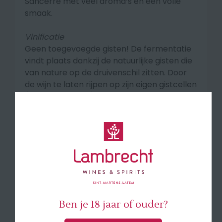
Sancerre met veel aroma’s en een volle
smaak.
Vinificatie
Geen toegevoegde gisten! De fermentatie
vindt plaats dankzij de natuurlijke gisten die
van nature op de druivenschil zitten. Door
de wijn te laten rijpen op zijn eigen gistcellen
(met bâtonnage), krijgt hij extra
complexiteit zonder overmatige sulfieten.
De klaring gebeurt met behulp van klei. Vlak
voor het bottelen wordt de wijn licht
gefilterd.
Smaakprofiel
Een Sancerre met veel aroma’s, bloemig,
fruitig en met tonen van citrusfruit. De
smaak is soepel, fris en knapperig met veel
Ben je 18 jaar of ouder?
diepgang en karakter.