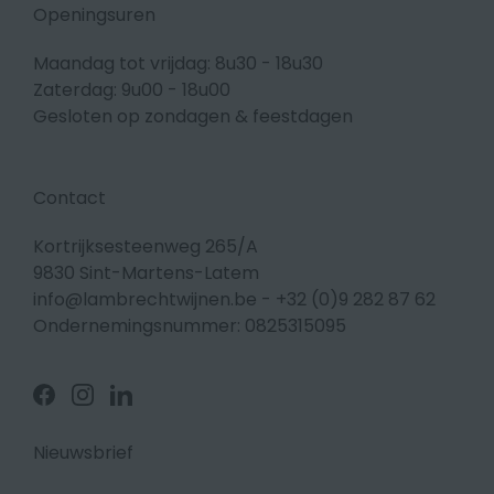
Openingsuren
Maandag tot vrijdag: 8u30 - 18u30
Zaterdag: 9u00 - 18u00
Gesloten op zondagen & feestdagen
Contact
Kortrijksesteenweg 265/A
9830 Sint-Martens-Latem
info@lambrechtwijnen.be
-
+32 (0)9 282 87 62
Ondernemingsnummer: 0825315095
Volg
Volg
Volg
ons
ons
ons
op
op
op
Facebook
Instagram
Linkedin
Nieuwsbrief