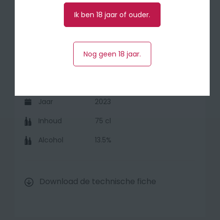
Licht gekoeld (tussen 12°-14°) komt deze
Ik ben 18 jaar of ouder.
wijn het best tot zijn recht.
Nog geen 18 jaar.
Druivensoort
Pinot Noir
Herkomst
Loire (Frankrijk)
Jaar
2023
Inhoud
75 cl
Alcohol
13.5%
Download de technische fiche