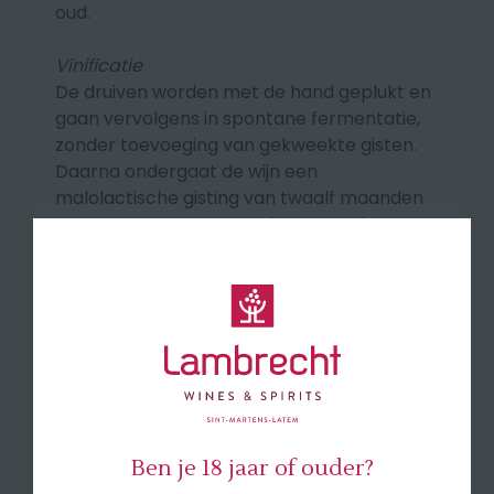
oud.
Vinificatie
De druiven worden met de hand geplukt en
gaan vervolgens in spontane fermentatie,
zonder toevoeging van gekweekte gisten.
Daarna ondergaat de wijn een
malolactische gisting van twaalf maanden
op houten vaten. Er wordt geen collage
toegepast en de wijn wordt niet gefilterd.
Smaakprofiel
Een zuivere Pinot Noir met
aroma's van rood
fruit zoals framboos en morellen, subtiel
aangevuld met een vleugje kruidigheid. In de
mond k
napperig rood fruit, mooi in balans
en met een heerlijk sappig mondgevoel.
Ben je 18 jaar of ouder?
🍽 Serveer bij rood vlees, wild en kazen.