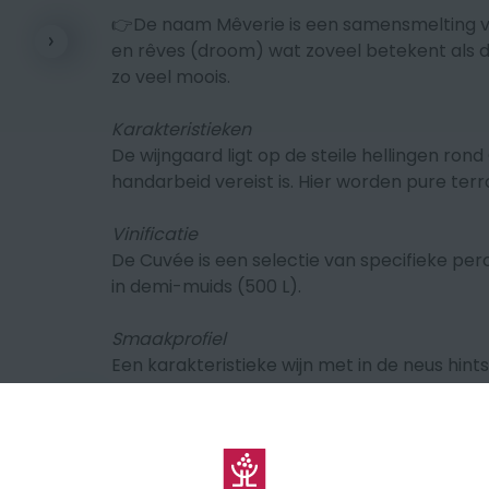
👉De naam Mêverie is een samensmelting v
en rêves (droom) wat zoveel betekent als
zo veel moois.
Karakteristieken
De wijngaard ligt op de steile hellingen ro
handarbeid vereist is. Hier worden pure ter
Vinificatie
De Cuvée is een selectie van specifieke per
in demi-muids (500 L).
Smaakprofiel
Een karakteristieke wijn met in de neus hints 
houttoets. In de mond opnieuw sappig rood fr
verfijnd van stijl en ondersteund door een dui
🍽 Serveer bij pompoenrisotto met gegrild 