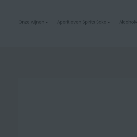
Onze wijnen
Aperitieven Spirits Sake
Alcoholvr
Aperitieven
Bubbels & champage
Spirits
Wit
Sake
Rood
Rosé
Orange
Zoet
Bio
Onze wijnacties