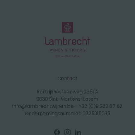
Contact
Kortrijksesteenweg 265/A
9830 Sint-Martens-Latem
info@lambrechtwijnen.be
-
+32 (0)9 282 87 62
Ondernemingsnummer: 0825315095
Volg
Volg
Volg