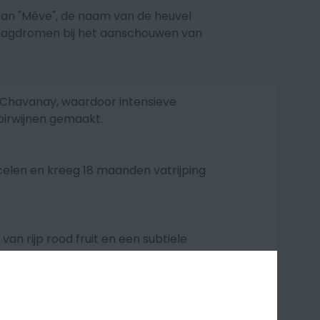
an "Mêve", de naam van de heuvel
 dagdromen bij het aanschouwen van
nd Chavanay, waardoor intensieve
roirwijnen gemaakt.
celen en kreeg 18 maanden vatrijping
van rijp rood fruit en een subtiele
uit, zijdezachte en volle tannines,
delijke zoetheid.
vlees en kalkoen met