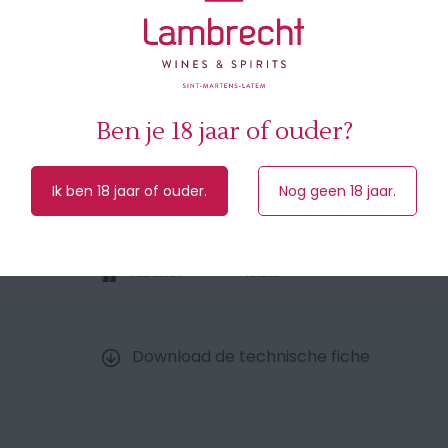
kastanjevulling, winter stoofpotjes, blader
eendeborst met een gelei van rood fruit.
Druivensoort
Syrah
Ben je 18 jaar of ouder?
Herkomst
Côtes du Rhône (Frankrijk)
Ik ben 18 jaar of ouder.
Nog geen 18 jaar.
Jaar
2022
Inhoud
75 cl
Alcohol
13.5%
Download de technische fiche