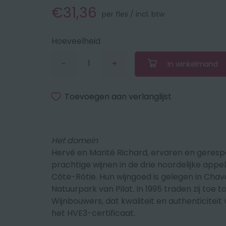
€31,36
per fles / incl. btw
Hoeveelheid
-
+
In winkelmand
Verminder
Vermeerder
de
de
hoeveelheid
hoeveelheid
met
met
Toevoegen aan verlanglijst
1
1
Het domein
Hervé en Marité Richard, ervaren en geres
prachtige wijnen in de drie noordelijke appe
Côte-Rôtie.
Hun wijngoed is gelegen in
Chava
Natuurpark van Pilat. In 1995 traden zij toe
Wijnbouwers, dat kwaliteit en authenticiteit 
het HVE3-certificaat.