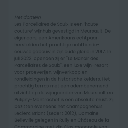
Het domein
Les Parcellaires de Saulx is een ‘haute
couture’ wijnhuis gevestigd in Meursault. De
eigenaars, een Amerikaans echtpaar,
herstelden het prachtige achttiende-
eeuwse gebouw in zijn oude glorie in 2017. In
juli 2022 openden zij er "Le Manoir des
Parcellaires de Saulx", een luxe wijn-resort
voor proeverijen, wijnverkoop en
rondleidingen in de historische kelders. Het
prachtig terras met een adembenemend
uitzicht op de wijngaarden van Meursault en
Puligny-Montrachet is een absolute must. Zij
bezitten eveneens het champagnehuis
Leclerc Briant (sedert 2012), Domaine
Belleville gelegen in Rully en Château de la
Commaraine met zijn Clos monopole van