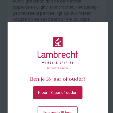
Aubin, grenzend aan de beroemde
appellatie Puligny-Montrachet, Het zuidelijk
georiënteerd perceel ligt op 300 meter
hoogte op een extreem arme, kalkrijke
bodem bezaaid met witte kiezelstenen. Het
is een van de beste in zijn appellatie. De
Saulx bezit er 1,5 ha.
🍇De naam Murgers des Dents de Chiens
verwijst naar de vlijmscherpe, gekartelde,
witte kalkstenen op dit perceel die lijken op
hondenkiezen.
Ben je 18 jaar of ouder?
Vinificatie
De wijn wordt 100% gevinifieerd op eiken vat
en krijgt 12 tot 15 maand vatrijping.
Ik ben 18 jaar of ouder.
Smaakprofiel
Complex, terroir-georiënteerd en
Nog geen 18 jaar.