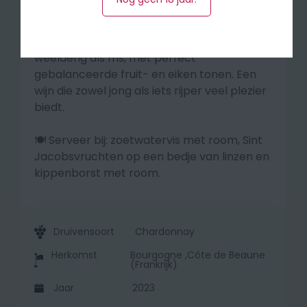
indrukwekkend in balans. De geur verleidt
met geel steenfruit, witte bloemen en fijne
minerale nuances. Op de tong is het zowel
weelderig als fris, met perfect
gebalanceerde fruit- en eiken tonen. Een
wijn die zowel jong als iets rijper veel plezier
biedt.
🍽️ Serveer bij: zoetwatervis met room, Sint
Jacobsvruchten op een bedje van linzen en
kippenborst met room.
Druivensoort
Chardonnay
Herkomst
Bourgogne ,Côte de Beaune
(Frankrijk)
Jaar
2023