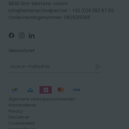
9830 Sint-Martens-Latem
info@lambrechtwijnen.be
-
+32 (0)9 282 87 62
Ondernemingsnummer: 0825315095
Volg
Volg
Volg
ons
ons
ons
op
op
op
Facebook
Instagram
Linkedin
Nieuwsbrief
Betaalmethodes
Algemene verkoopsvoorwaarden
Klantendienst
Privacy
Disclaimer
Cookiebeleid