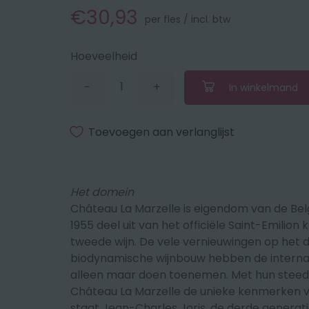
€30,93
per fles / incl. btw
Hoeveelheid
-
+
In winkelmand
Verminder
Vermeerder
de
de
hoeveelheid
hoeveelheid
met
met
Toevoegen aan verlanglijst
1
1
Het domein
Château La Marzelle is eigendom van de Belg
1955 deel uit van het officiële Saint-Emilion 
tweede wijn
.
De vele vernieuwingen op het 
biodynamische wijnbouw hebben de internat
alleen maar doen toenemen.
Met hun steed
Château La Marzelle de unieke kenmerken v
staat Jean-Charles Joris, de derde generati