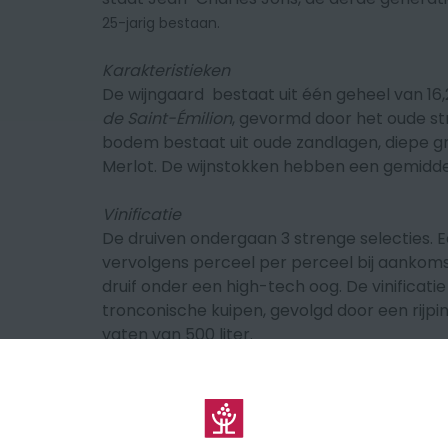
25-jarig bestaan.
Karakteristieken
De wijngaard bestaat uit één geheel van 16,
de Saint-Émilion
, gevormd door het oude str
bodem bestaat uit oude zandlagen, diepe gr
Merlot. De wijnstokken hebben een gemiddeld
Vinificatie
De druiven ondergaan 3 strenge selecties. E
vervolgens perceel per perceel bij aankomst 
druif onder een high-tech oog. De vinificati
tronconische kuipen, gevolgd door een rijp
vaten van 500 liter.
Smaakprofiel
Prieuré is een vlezige wijn, sappig, met veel