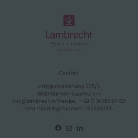
Contact
Kortrijksesteenweg 265/A
9830 Sint-Martens-Latem
info@lambrechtwijnen.be
-
+32 (0)9 282 87 62
Ondernemingsnummer: 0825315095
Volg
Volg
Volg
ons
ons
ons
op
op
op