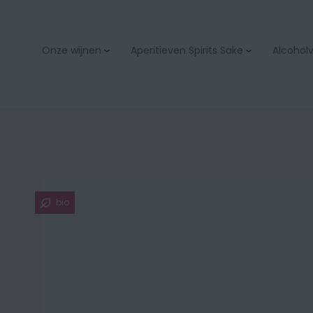
Onze wijnen
Aperitieven Spirits Sake
Alcoholvr
Aperitieven
Bubbels & champage
Spirits
Wit
Sake
Rood
Rosé
Orange
bio
Zoet
Bio
Onze wijnacties