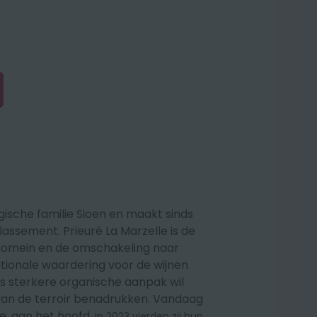
ische familie Sioen en maakt sinds
klassement. Prieuré La Marzelle is de
domein en de omschakeling naar
ionale waardering voor de wijnen
s sterkere organische aanpak wil
an de terroir
benadrukken. Vandaag
e, aan het hoofd.
In 2023 vierden zij hun