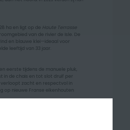
28 ha en ligt op de
Haute Terrasse
oomgebied van de rivier de Isle. De
ind en blauwe klei—ideaal voor
e leeftijd van 33 jaar.
en eerste tijdens de manuele pluk,
in de chais en tot slot druif per
e verloopt zacht en respectvol in
ing op nieuwe Franse eikenhouten
 fruit, complex en met
kruidige toets.