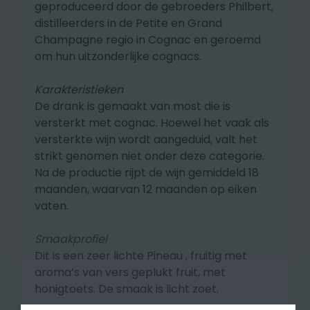
geproduceerd door de gebroeders Philbert,
distilleerders in de Petite en Grand
Champagne regio in Cognac en geroemd
om hun uitzonderlijke cognacs.
Karakteristieken
De drank is gemaakt van most die is
versterkt met cognac. Hoewel het vaak als
versterkte wijn wordt aangeduid, valt het
strikt genomen niet onder deze categorie.
Na de productie rijpt de wijn gemiddeld 18
maanden, waarvan 12 maanden op eiken
vaten.
Smaakprofiel
Dit is een zeer lichte Pineau , fruitig met
aroma’s van vers geplukt fruit, met
honigtoets. De smaak is licht zoet.