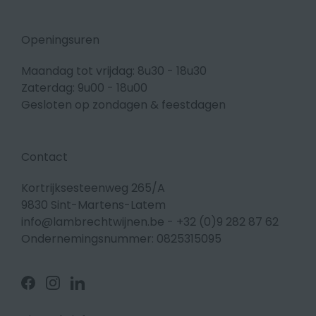
Openingsuren
Maandag tot vrijdag: 8u30 - 18u30
Zaterdag: 9u00 - 18u00
Gesloten op zondagen & feestdagen
Contact
Kortrijksesteenweg 265/A
9830 Sint-Martens-Latem
info@lambrechtwijnen.be
-
+32 (0)9 282 87 62
Ondernemingsnummer: 0825315095
Volg
Volg
Volg
ons
ons
ons
op
op
op
Facebook
Instagram
Linkedin