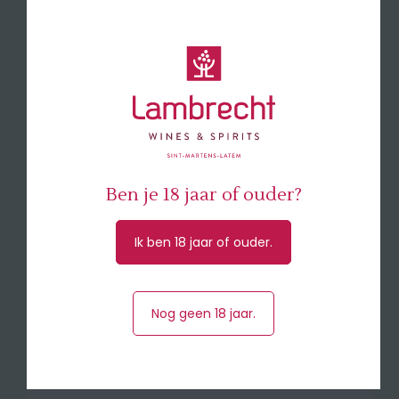
🍸 Pineau wordt vaak - licht gekoeld - als
middag aperitief geserveerd. Maar is ook
lekker als digestief, bij zoete nagerechten of
gebruik hem als ingredient in een mooie mix
met andere dranken. Probeer eens een
Pineau de Charentes met tonic of ginger
ale. Een schijfje sinaasappel erbij en
genieten maar! Licht gekoeld te drinken
tussen 8 à 10°
Ben je 18 jaar of ouder?
Ik ben 18 jaar of ouder.
Druivensoort
Ugni Blanc
Herkomst
Charente (Frankrijk)
Nog geen 18 jaar.
Inhoud
75 cl
Alcohol
17.5%