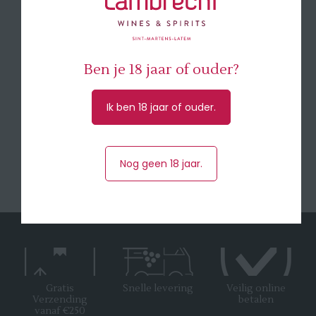
Druivensoort
Chenin Blanc
Herkomst
Loire (Frankrijk)
Inhoud
75 cl
Ben je 18 jaar of ouder?
Ik ben 18 jaar of ouder.
Download de technische fiche
Nog geen 18 jaar.
Gratis
Snelle levering
Veilig online
Verzending
betalen
vanaf €250