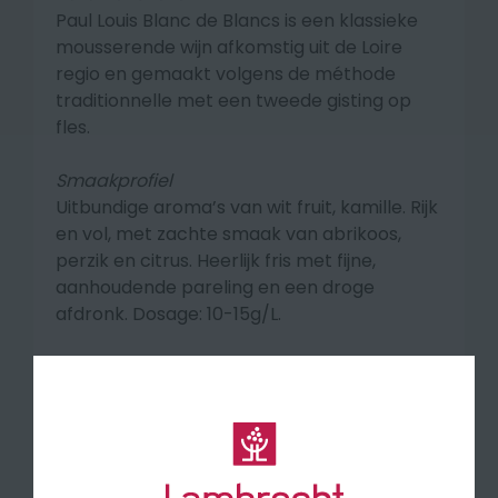
Paul Louis Blanc de Blancs is een klassieke
mousserende wijn afkomstig uit de Loire
regio en gemaakt volgens de méthode
traditionnelle met een tweede gisting op
fles.
Smaakprofiel
Uitbundige aroma’s van wit fruit, kamille. Rijk
en vol, met zachte smaak van abrikoos,
perzik en citrus. Heerlijk fris met fijne,
aanhoudende pareling en een droge
afdronk. Dosage: 10-15g/L.
🍽 Een mooi aperitief, om van te genieten in
gezelschap, met familie en vrienden.
Schenktemperatuur : 6-8°