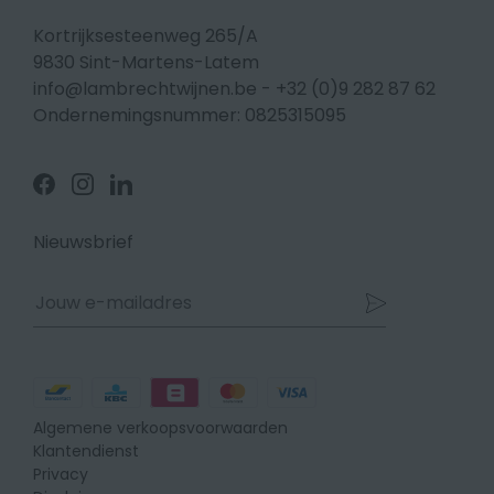
Kortrijksesteenweg 265/A
9830 Sint-Martens-Latem
info@lambrechtwijnen.be
-
+32 (0)9 282 87 62
Ondernemingsnummer: 0825315095
Volg
Volg
Volg
ons
ons
ons
op
op
op
Facebook
Instagram
Linkedin
Nieuwsbrief
Betaalmethodes
Algemene verkoopsvoorwaarden
Klantendienst
Privacy