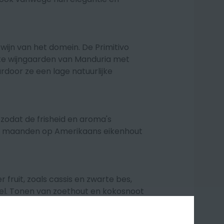
ijn van het domein. De Primitivo
ste wijngaarden van Manduria met
rdoor ze een lage natuurlijke
 zodat de frisheid en aroma's
tie 3 maanden op Amerikaans eikenhout
 fruit, zoals cassis en zwarte bes,
el. Tonen van zoethout en kokosnoot
 in balans, vol, met fluweelzachte
 aanrader voor de Primitivo