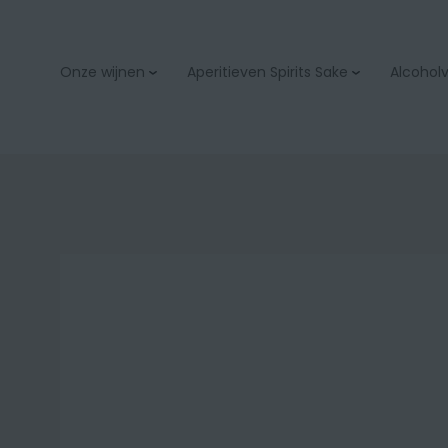
Onze wijnen
Aperitieven Spirits Sake
Alcoholvr
Aperitieven
Bubbels & champage
Spirits
Wit
Sake
Rood
Rosé
Orange
Zoet
Bio
Onze wijnacties