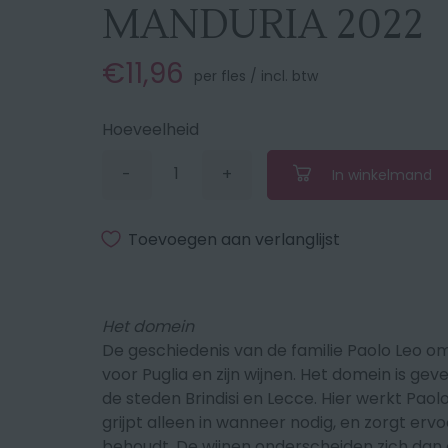
MANDURIA 2022
€11,96
per fles / incl. btw
Hoeveelheid
-
+
In winkelmand
Verminder
Vermeerder
de
de
hoeveelheid
hoeveelheid
met
met
Toevoegen aan verlanglijst
1
1
Het domein
De geschiedenis van de familie Paolo Leo omv
voor Puglia en zijn wijnen. Het domein is geve
de steden Brindisi en Lecce. Hier werkt Paol
grijpt alleen in wanneer nodig, en zorgt ervo
behoudt. De wijnen onderscheiden zich dan