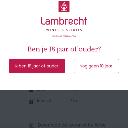
liefhebber!
🍽 Heerlijk in combinatie met stoofschotels,
bos paddenstoelen.
🥇 3 Bicchieri Gambero Rosso 2024 - 90/10
Rosso: best buy - 91 pts by J Suckling 2024
Ben je 18 jaar of ouder?
Ik ben 18 jaar of ouder.
Nog geen 18 jaar.
Druivensoort
Primitivo
Herkomst
Puglia (Italië)
Jaar
2022
Inhoud
75 cl
Download de technische fiche