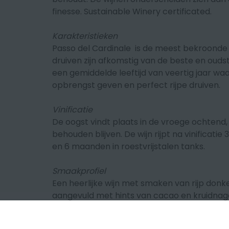
finesse. Sustainable Winery certificated.
Karakteristieken
Passo del Cardinale is de meest bekroonde w
druiven zijn afkomstig van de beste en oud
een gemiddelde leeftijd van veertig jaar waa
opbrengst geven en perfect rijpe druiven.
Vinificatie
De oogst vindt plaats in de vroege ochtend,
behouden blijven. De wijn rijpt na vinifica
en 6 maanden in roestvrijstalen tanks.
Smaakprofiel
Een heerlijke wijn met smaken van rijp donker
aangevuld met hints van cacao en kruidnag
vervolledigen het plaatje. De wijn is perfect
tannines en een uitstekende zuurgraad. Een