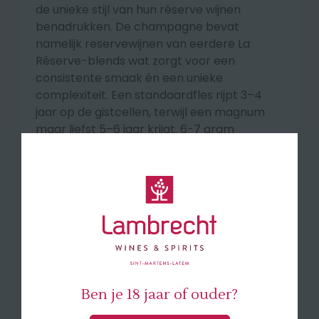
de unieke stijl van hun réserve wijnen
benadrukken. De champagne bevat
namelijk reservewijnen van eerdere La
Réserve-blends wat zorgt voor een
consistente smaak én een unieke
complexiteit. Een standaardfles rijpt 3–4
jaar op de gistcellen, terwijl een magnum
maar liefst 5–6 jaar krijgt. 6-7 gram
restsuiker/L
Smaakprofiel
Levendige, verfijnde mousse. In de neus
aroma's van citrus, peer en abrikoos met
subtiele tonen van hazelnoot en brioche.
Pure elegantie in de mond, met een
opwekkende frisheid en zachte, elegante
afdronk.
Ben je 18 jaar of ouder?
🍽 Perfect als aperitief, bij zeevruchten en