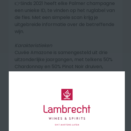
👉Sinds 2021 heeft elke Palmer champagne
een unieke ID, te vinden op het ruglabel van
de fles. Met een simpele scan krijg je
uitgebreide informatie over de betreffende
wijn.
Karakteristieken
Cuvée Amazone is samengesteld uit drie
uitzonderlijke jaargangen, met telkens 50%
Chardonnay en 50% Pinot Noir druiven,
uitsluitend afkomstig uit de Grand en
Premiers Cru wijngaarden van de Montagne
de Reims. Daarnaast wordt 18% Chardonnay
wijn toegevoegd, gemiddeld 30 jaar oud en
gerijpt volgens het solera-systeem. Na
assemblage rijpt de wijn meer dan tien jaar
in de kelders.
Smaakprofiel