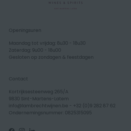
Openingsuren
Maandag tot vrijdag: 8u30 - 18u30
Zaterdag: 9u00 - 18u00
Gesloten op zondagen & feestdagen
Contact
Kortrijksesteenweg 265/A
9830 Sint-Martens-Latem
info@lambrechtwijnen.be
-
+32 (0)9 282 87 62
Ondernemingsnummer: 0825315095
Volg
Volg
Volg