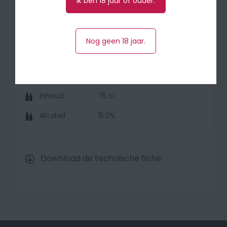
Ik ben 18 jaar of ouder.
Druivensoort
Barbera
Nog geen 18 jaar.
Herkomst
Piemonte (Italië)
Jaar
2022
Inhoud
75 cl
Alcohol
15.0%
Download de technische fiche