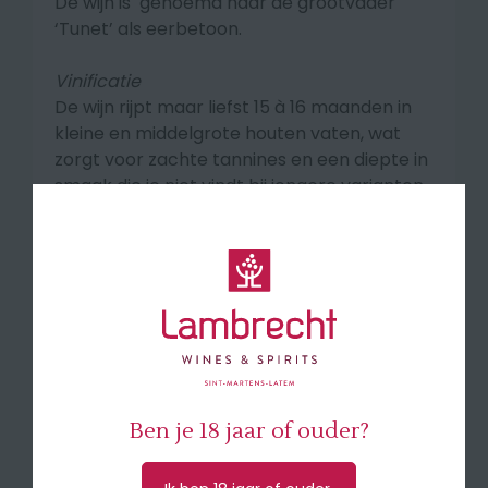
De wijn is genoemd naar de grootvader
‘Tunet’ als eerbetoon.
Vinificatie
De wijn rijpt maar liefst 15 à 16 maanden in
kleine en middelgrote houten vaten, wat
zorgt voor zachte tannines en een diepte in
smaak die je niet vindt bij jongere varianten.
Smaakprofiel
Robijnrode kleur met granaatrode
schakeringen. Uitgesproken, aanhoudende
aroma’s van rijp rood fruit, zwarte kersen,
Piemontese aardsheid, cederhout en cacao.
Droog, warm en vol van smaak.
🍽 Serveer bij cacio e pepe, mellanzane alla
Ben je 18 jaar of ouder?
parmigiana, wit en rood vlees en bij de
Italiaanse harde kaas Peccorino.