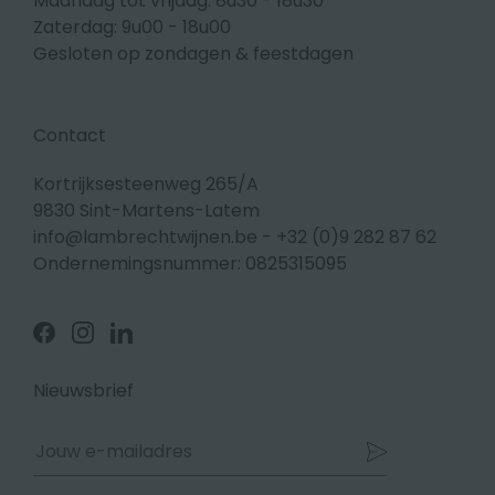
Maandag tot vrijdag: 8u30 - 18u30
Zaterdag: 9u00 - 18u00
Gesloten op zondagen & feestdagen
Contact
Kortrijksesteenweg 265/A
9830 Sint-Martens-Latem
info@lambrechtwijnen.be
-
+32 (0)9 282 87 62
Ondernemingsnummer: 0825315095
Volg
Volg
Volg
ons
ons
ons
op
op
op
Facebook
Instagram
Linkedin
Nieuwsbrief