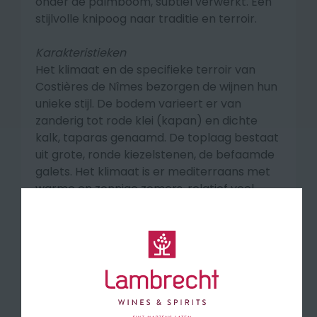
onder de palmboom, subtiel verwerkt. Een
stijlvolle knipoog naar traditie en terroir.
Karakteristieken
Het klimaat en de specifieke terroir van
Costières de Nîmes bezorgen de wijnen hun
unieke stijl. De bodem varieert er van
zanderig tot rode klei (kapan) en dichte
kalk, taparas genaamd. De toplaag bestaat
uit grote, ronde kiezelstenen, de befaamde
galets. Het klimaat is er mediterraans met
warme en zonnige zomers, relatief veel
regen en flink wat wind vanwege de Mistral.
Vinificatie
Cuvée Excellence vormt een unieke blend
van Roussanne en Viognier. De gisting vindt
plaats in eiken vaten. Vervolgens rijpt de
wijn nog zes maanden verder op eiken vat