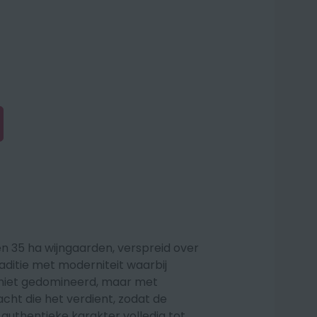
en 35 ha wijngaarden, verspreid over
aditie met moderniteit waarbij
r niet gedomineerd, maar met
acht die het verdient, zodat de
 authentieke karakter volledig tot