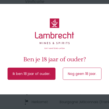
Vinificatie
Pneumatische persing van hele trossen. L
gisten. Rijping op de fijne lies in inox cuves.
Smaakprofiel
Dit is chardonnay in zijn puurste vorm. Geen 
pure frisheid in de finale. De kleur is glanz
In de neus verleidelijke aroma's van wit ste
bloemige geuren. In de mond proeft de wijn 
alternatief voor heel wat bourgogne wijnen!
Ben je 18 jaar of ouder?
🍽 Lekker als aperitief, maar evengoed bij ge
fijne charcuterie.
Ik ben 18 jaar of ouder.
Nog geen 18 jaar.
Druivensoort
Chardonnay
Herkomst
Bourgogne ,Mâconnais (Frankr