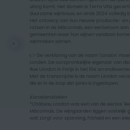
uiting komt. Het domein is Terra Vitis gecer
duurzame wijnbouw, en sinds 2024 volledig b
Het ontwerp van hun nieuwe productie- en p
rotsen in de Mâconnais, een eerbetoon aan
gemeenten waar hun wijnen vandaan komen.
wijnmaken samen.
👉 De verklaring van de naam 'London' moet 
Londen. De oorspronkelijke eigenaar van de
Rue LAndon in Parijs in het 10e arrondissemen
Met de transcriptie is de naam LAndon veran
die er in de loop der jaren is ingeslopen.
Karakteristieken
*Château London was een van de eerste 'lieu-
Mâconnais. De wijngaarden liggen oostelijk 
wat zorgt voor spanning, frisheid en een eleg