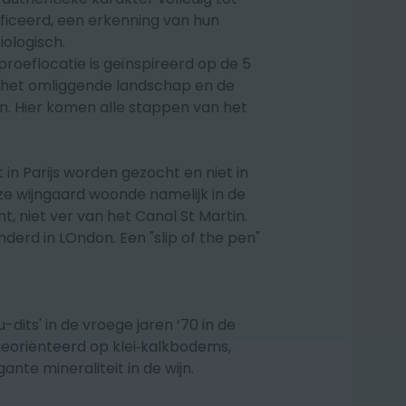
tificeerd, een erkenning van hun
iologisch.
roeflocatie is geïnspireerd op de 5
 het omliggende landschap en de
 Hier komen alle stappen van het
in Parijs worden gezocht en niet in
ze wijngaard woonde namelijk in de
t, niet ver van het Canal St Martin.
derd in LOndon. Een "slip of the pen"
dits' in de vroege jaren ‘70 in de
georiënteerd op klei‑kalkbodems,
ante mineraliteit in de wijn.