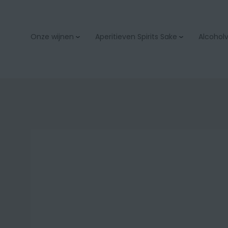
Onze wijnen
Aperitieven Spirits Sake
Alcoholvr
Aperitieven
Bubbels & champage
Spirits
Wit
Sake
Rood
Rosé
Orange
Zoet
Bio
Onze wijnacties