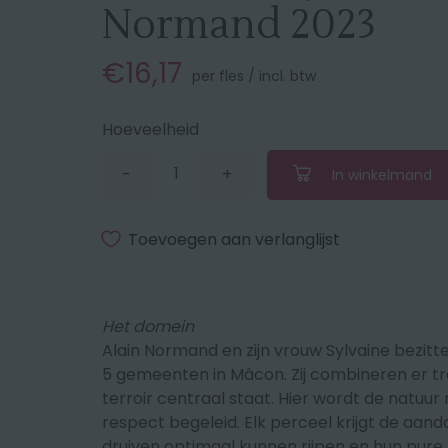
Normand 2023
€16,17
per fles / incl. btw
Hoeveelheid
-
+
In winkelmand
Verminder
Vermeerder
de
de
hoeveelheid
hoeveelheid
met
met
Toevoegen aan verlanglijst
1
1
Het domein
Alain Normand en zijn vrouw Sylvaine bezitt
5 gemeenten in Mâcon. Zij combineren er tr
terroir centraal staat. Hier wordt de natuu
respect begeleid. Elk perceel krijgt de aand
druiven optimaal kunnen rijpen en hun pure,