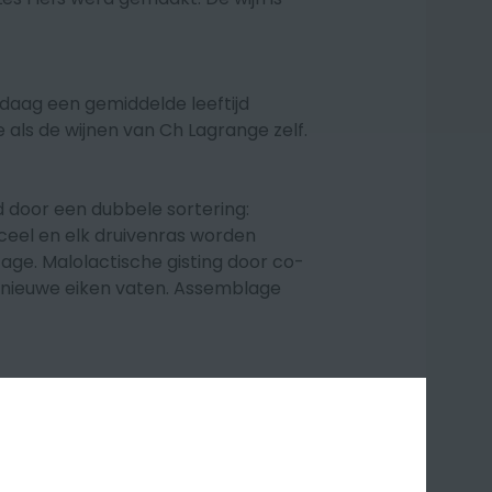
ndaag een gemiddelde leeftijd
 als de wijnen van Ch Lagrange zelf.
d door een dubbele sortering:
ceel en elk druivenras worden
tage. Malolactische gisting door co-
% nieuwe eiken vaten. Assemblage
racht en romige textuur,
vruchten. De structuur is compact
ankelijk, maar heeft het potentieel
produit peut être le plus grand