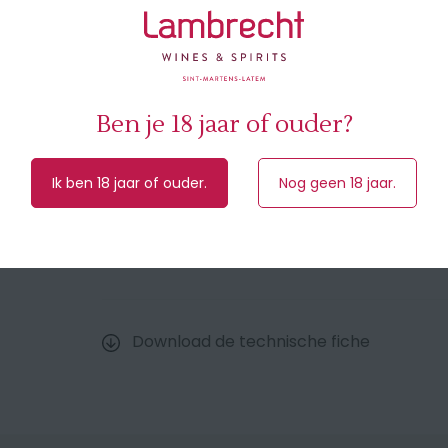
millésime des cinquante dernières années." 
🎖️ 90-91/100 R. Parker - 90 Vinous - 93 J. Suck
Ben je 18 jaar of ouder?
Druivensoort
48% Cabernet Sauvignon, 41%
Herkomst
Bordeaux , Saint-Julien (Frank
Ik ben 18 jaar of ouder.
Nog geen 18 jaar.
Jaar
2022
Inhoud
75 cl
Download de technische fiche