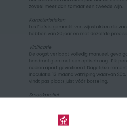
zoveel meer dan zomaar een tweede wijn.
Karakteristieken
Les Fiefs is gemaakt van wijnstokken die va
hebben van 30 jaar en met dezelfde precisie
Vinificatie
De oogst verloopt volledig manueel, gevolg
handmatig en met een optisch oog. Elk per
nadien apart gevinifieerd. Dagelijkse remon
inoculatie. 13 maand vatrijping waarvan 20
vindt pas plaats juist vóór botteling.
Smaakprofiel
Fiefs de Lagrange 2022 imponeert met zijn k
gekenmerkt door tonen van zwarte en rode 
en fluweelzacht. De wijn is opmerkelijk toeg
om nog vele decennia te rijpen. "Bordeaux a 