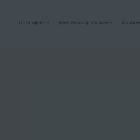
Onze wijnen
Aperitieven Spirits Sake
Alcoholvr
Aperitieven
Bubbels & champage
Spirits
Wit
Sake
Rood
Rosé
Orange
Zoet
Bio
Onze wijnacties