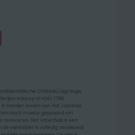
et emblematische Château Lagrange,
derijen waarop al vóór 1796
e in handen kwam van het Japanse
sten noch moeite gespaard om
e renoveren. Het vatenhuis is een
e wijnkelder is volledig vernieuwd.
Les Fiefs werd gemaakt. De wijn is