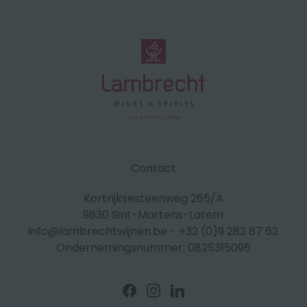
Contact
Kortrijksesteenweg 265/A
9830 Sint-Martens-Latem
info@lambrechtwijnen.be
-
+32 (0)9 282 87 62
Ondernemingsnummer: 0825315095
Volg
Volg
Volg
ons
ons
ons