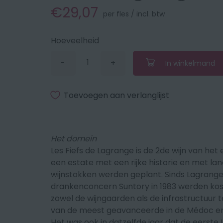
€29,07
per fles / incl. btw
Hoeveelheid
-
+
In winkelmand
Verminder
Vermeerder
de
de
hoeveelheid
hoeveelheid
met
met
Toevoegen aan verlanglijst
1
1
Het domein
Les Fiefs de Lagrange is de 2de wijn van h
een estate met een rijke historie en met lan
wijnstokken werden geplant. Sinds Lagrang
drankenconcern Suntory in 1983 werden ko
zowel de wijngaarden als de infrastructuur t
van de meest geavanceerde in de Médoc en d
Het was ook in datzelfde jaar dat de eerste 