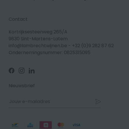
Contact
Kortrijksesteenweg 265/A
9830 Sint-Martens-Latem
info@lambrechtwijnen.be
-
+32 (0)9 282 87 62
Ondernemingsnummer: 0825315095
Volg
Volg
Volg
ons
ons
ons
op
op
op
Facebook
Instagram
Linkedin
Nieuwsbrief
Betaalmethodes