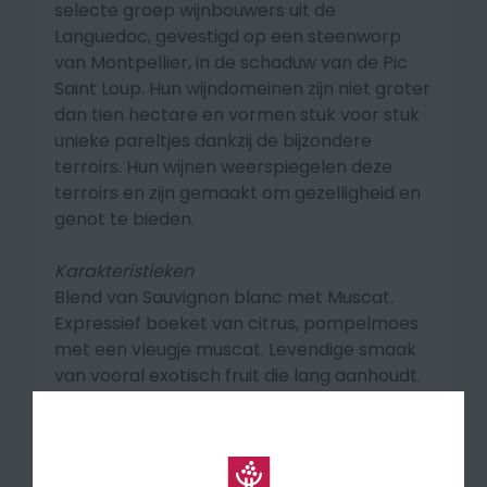
selecte groep wijnbouwers uit de
Languedoc, gevestigd op een steenworp
van Montpellier, in de schaduw van de Pic
Saint Loup. Hun wijndomeinen zijn niet groter
dan tien hectare en vormen stuk voor stuk
unieke pareltjes dankzij de bijzondere
terroirs. Hun wijnen weerspiegelen deze
terroirs en zijn gemaakt om gezelligheid en
genot te bieden.
Karakteristieken
Blend van Sauvignon blanc met Muscat.
Expressief boeket van citrus, pompelmoes
met een vleugje muscat. Levendige smaak
van vooral exotisch fruit die lang aanhoudt.
🍽 Lekker bij een salade van geitenkaas en
asperges, ook bij een vegetarische schotel.