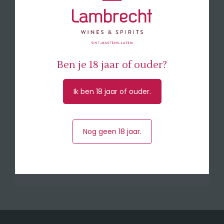
Karakteristieken
Dit is een traditioneel gedistilleerde
Armagnac. Goudkleurig. Aroma's van vanille,
perzik en linde. Fruitige en frisse smaak met
Ben je 18 jaar of ouder?
lichte houtimpressie. Een lekkere digestief.
Ik ben 18 jaar of ouder.
Herkomst
Armagnac (Frankrijk)
Inhoud
70 cl
Nog geen 18 jaar.
Alcohol
40.0%