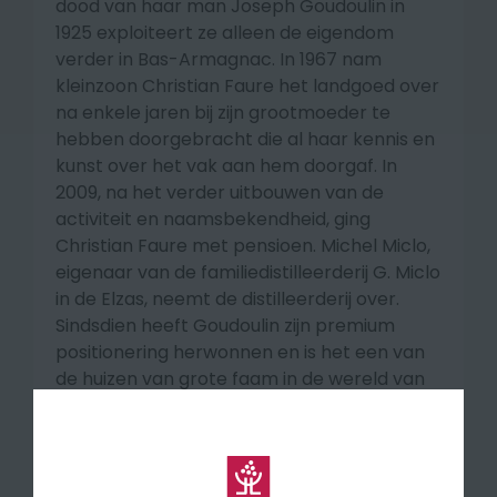
dood van haar man Joseph Goudoulin in
1925 exploiteert ze alleen de eigendom
verder in Bas-Armagnac. In 1967 nam
kleinzoon Christian Faure het landgoed over
na enkele jaren bij zijn grootmoeder te
hebben doorgebracht die al haar kennis en
kunst over het vak aan hem doorgaf. In
2009, na het verder uitbouwen van de
activiteit en naamsbekendheid, ging
Christian Faure met pensioen. Michel Miclo,
eigenaar van de familiedistilleerderij G. Miclo
in de Elzas, neemt de distilleerderij over.
Sindsdien heeft Goudoulin zijn premium
positionering herwonnen en is het een van
de huizen van grote faam in de wereld van
Armagnac. Dankzij de grote persoonlijke
voorraden presenteert Armagnac Veuve
Goudoulin vandaag nog zeer oude
jaargangen, van opmerkelijke kwaliteit.