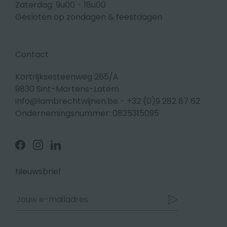
Zaterdag: 9u00 - 18u00
Gesloten op zondagen & feestdagen
Contact
Kortrijksesteenweg 265/A
9830 Sint-Martens-Latem
info@lambrechtwijnen.be
-
+32 (0)9 282 87 62
Ondernemingsnummer: 0825315095
Volg
Volg
Volg
ons
ons
ons
op
op
op
Facebook
Instagram
Linkedin
Nieuwsbrief