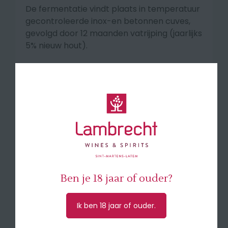
De fermentatie vindt plaats in temperatuur
gecontroleerde inox-en betonnen cuves,
gevolgd door 12 maanden vatrijping (jaarlijks
5% nieuw hout).
Smaakprofiel
Heldere bordeauxrode kleur. Aroma’s van
rode bes en zwarte kers, aangevuld met
een subtiele kruidige toets. De aanzet is
zuiver in de mond met fijne tannines en een
soepele body. De afdronk is aanhoudend,
met een mooie expressie van rood fruit.
🍽 Serveer bij klassieke vleesgerechten en
Ben je 18 jaar of ouder?
gevogeltewild, kazen met karakter (oude
Comté, gerijpte Manchego,...)
Ik ben 18 jaar of ouder.