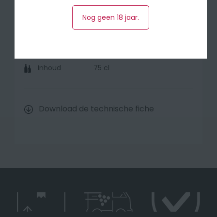
Druivensoort
44% Cabernet Sauvignon, 54
% Merlot, 2% Cabernet Franc
Nog geen 18 jaar.
Herkomst
Bordeaux , Haut-Médoc
(Frankrijk)
Jaar
2022
Inhoud
75 cl
Download de technische fiche