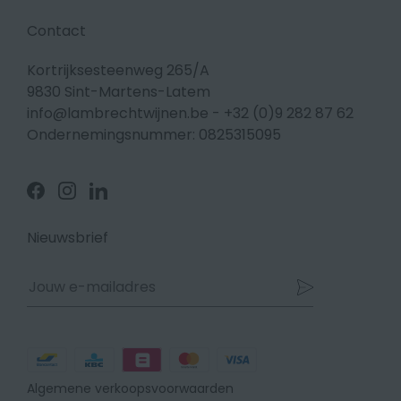
Contact
Kortrijksesteenweg 265/A
9830 Sint-Martens-Latem
info@lambrechtwijnen.be
-
+32 (0)9 282 87 62
Ondernemingsnummer: 0825315095
Volg
Volg
Volg
ons
ons
ons
op
op
op
Facebook
Instagram
Linkedin
Nieuwsbrief
Betaalmethodes
Algemene verkoopsvoorwaarden