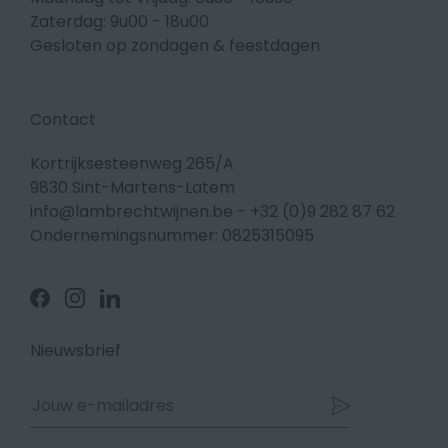
Zaterdag: 9u00 - 18u00
Gesloten op zondagen & feestdagen
Contact
Kortrijksesteenweg 265/A
9830 Sint-Martens-Latem
info@lambrechtwijnen.be
-
+32 (0)9 282 87 62
Ondernemingsnummer: 0825315095
Volg
Volg
Volg
ons
ons
ons
op
op
op
Facebook
Instagram
Linkedin
Nieuwsbrief