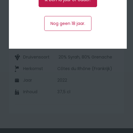
weten te bekoren!
🍽 Serveer bij stevige wildgerechten zoals
Nog geen 18 jaar.
hazenrug en everzwijn aan ’t spit of bij een
stevig stuk vlees op de barbecue.
Druivensoort
20% Syrah, 80% Grenache
Herkomst
Côtes du Rhône (Frankrijk)
Jaar
2022
Inhoud
37,5 cl