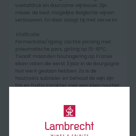
voetafdruk en duurzame wijnbouw. Zijn
missie:
de best mogelijke Belgische wijnen
verbouwen. En daar slaagt hij met verve in!
Vinificatie
Fermentatie/rijping: zachte persing met
pneumatische pers, gisting op 15-16°C.
Twaalf maanden houtlagering op Franse
eiken vaten die eerst 3 jaar in de Bourgogne
hun werk gedaan hebben. Zo is de
houttoets subtieler en behoud de wijn zijn
fris en fruitig karakter met een klein zuurtje!
Smaakprofiel
In de neus aroma's van exotisch fruit en
citrus, subtiele houtimpressie en florale
toets. Elegant en verfijnd in de mond met
aroma's van pitfruit en noten, fijne zuren