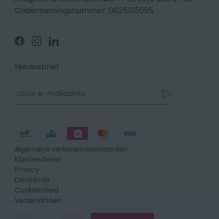
Ondernemingsnummer: 0825315095
Volg
Volg
Volg
ons
ons
ons
op
op
op
Facebook
Instagram
Linkedin
Nieuwsbrief
Betaalmethodes
Algemene verkoopsvoorwaarden
Klantendienst
Privacy
Disclaimer
Cookiebeleid
Verzendingen
Retours