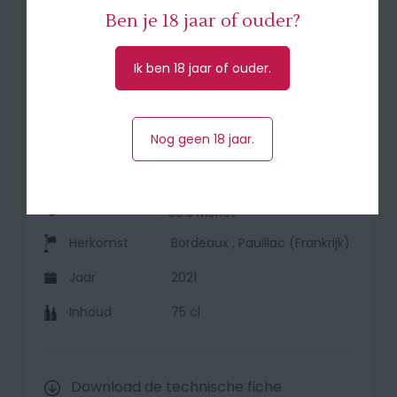
doet denken aan de jaargangen van weleer.
Drink
Ben je 18 jaar of ouder?
tussen 2024 - 2033
🍽 Serveer bij: rood vlees, grillades en wild
Ik ben 18 jaar of ouder.
🥇 94/100 J. Suckling - 91 pts Vinous - 91/100
Wine Spectator
Nog geen 18 jaar.
Druivensoort
44% Cabernet Sauvignon,
56% Merlot
Herkomst
Bordeaux , Pauillac (Frankrijk)
Jaar
2021
Inhoud
75 cl
Download de technische fiche