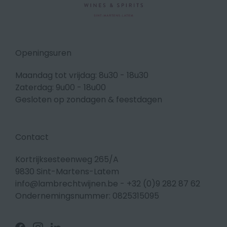
Openingsuren
Maandag tot vrijdag: 8u30 - 18u30
Zaterdag: 9u00 - 18u00
Gesloten op zondagen & feestdagen
Contact
Kortrijksesteenweg 265/A
9830 Sint-Martens-Latem
info@lambrechtwijnen.be
-
+32 (0)9 282 87 62
Ondernemingsnummer: 0825315095
Volg
Volg
Volg