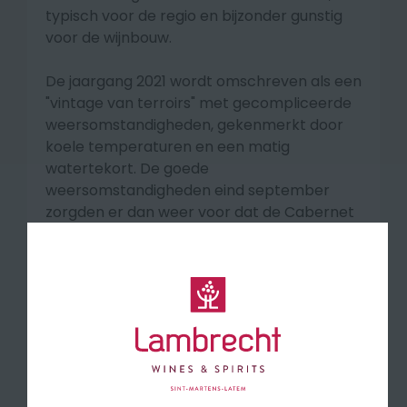
typisch voor de regio en bijzonder gunstig
voor de wijnbouw.
De jaargang 2021 wordt omschreven als een
"vintage van terroirs" met gecompliceerde
weersomstandigheden, gekenmerkt door
koele temperaturen en een matig
watertekort.
De goede
weersomstandigheden eind september
zorgden er dan weer voor dat de Cabernet
zijn volle rijpheid kon bekomen, die van hoge
kwaliteit bleek te zijn.
Smaakprofiel
2021 toont een grote frisheid en
aromatische complexiteit, met zeer
duidelijke tonen van vers rood fruit.
Het
alcoholgehalte is matig tussen 12,5 en 13,5 %,
en