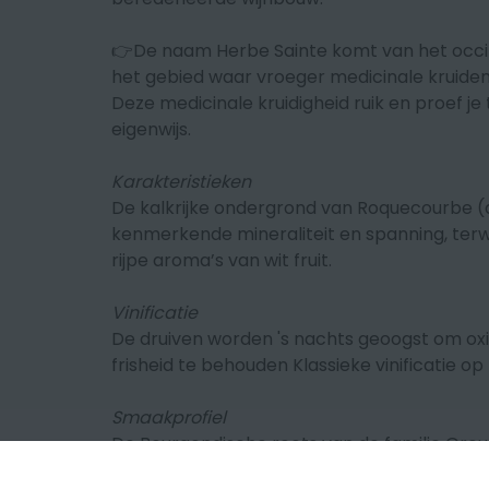
👉De naam Herbe Sainte komt van het occita
het gebied waar vroeger medicinale kruiden
Deze medicinale kruidigheid ruik en proef je t
eigenwijs.
Karakteristieken
De kalkrijke ondergrond van Roquecourbe (a
kenmerkende mineraliteit en spanning, terw
rijpe aroma’s van wit fruit.
Vinificatie
De druiven worden 's nachts geoogst om oxi
frisheid te behouden Klassieke vinificatie op 
Smaakprofiel
De Bourgondische roots van de familie Gre
zo’n strakke, elegante interpretatie van C