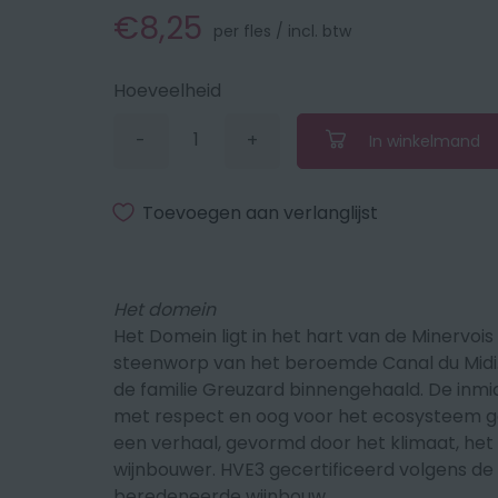
€8,25
per fles / incl. btw
Hoeveelheid
-
+
In winkelmand
Verminder
Vermeerder
de
de
hoeveelheid
hoeveelheid
met
met
Toevoegen aan verlanglijst
1
1
Het domein
Het Domein ligt in het hart van de Minervois
steenworp van het beroemde Canal du Midi. 
de familie Greuzard binnengehaald. De inmi
met respect en oog voor het ecosysteem gec
een verhaal, gevormd door het klimaat, het
wijnbouwer. HVE3 gecertificeerd volgens de
beredeneerde wijnbouw.