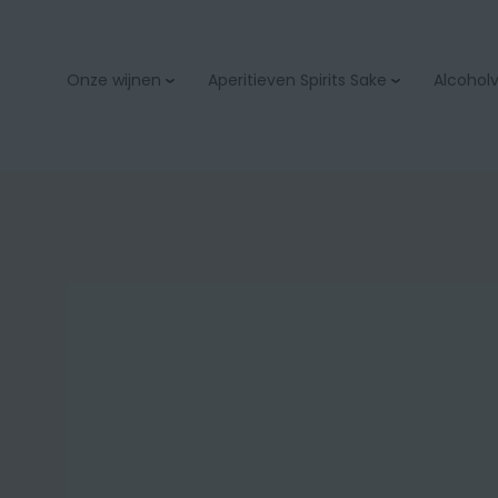
Onze wijnen
Aperitieven Spirits Sake
Alcoholvr
Aperitieven
Bubbels & champage
Spirits
Wit
Sake
Rood
Rosé
Orange
Zoet
Bio
Onze wijnacties