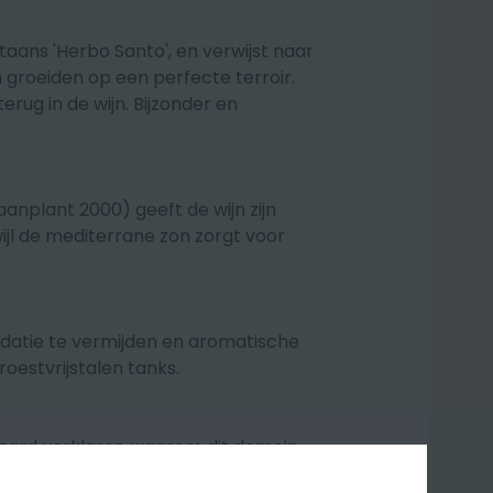
ans 'Herbo Santo', en verwijst naar
 groeiden op een perfecte terroir.
erug in de wijn. Bijzonder en
anplant 2000) geeft de wijn zijn
ijl de mediterrane zon zorgt voor
datie te vermijden en aromatische
roestvrijstalen tanks.
uzard verklaren waarom dit domein
hardonnay neerzet. M
ooie en zuivere