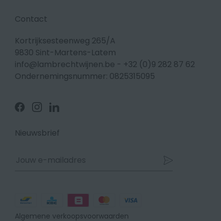
Contact
Kortrijksesteenweg 265/A
9830 Sint-Martens-Latem
info@lambrechtwijnen.be
-
+32 (0)9 282 87 62
Ondernemingsnummer: 0825315095
Volg
Volg
Volg
ons
ons
ons
op
op
op
Facebook
Instagram
Linkedin
Nieuwsbrief
Betaalmethodes
Algemene verkoopsvoorwaarden