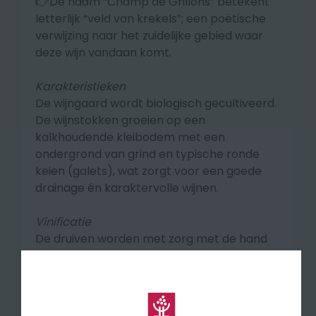
👉De naam “Champ de Grillons” betekent
letterlijk “veld van krekels”; een poëtische
verwijzing naar het zuidelijke gebied waar
deze wijn vandaan komt.
Karakteristieken
De wijngaard wordt biologisch gecultiveerd.
De wijnstokken groeien op een
kalkhoudende kleibodem met een
ondergrond van grind en typische ronde
keien (galets), wat zorgt voor een goede
drainage én karaktervolle wijnen.
Vinificatie
De druiven worden met zorg met de hand
geoogst en streng geselecteerd. De
vinificatie is traditioneel maar verfijnd: lage
temperaturen en directe persing helpen
om het frisse, fruitige karakter van de rosé