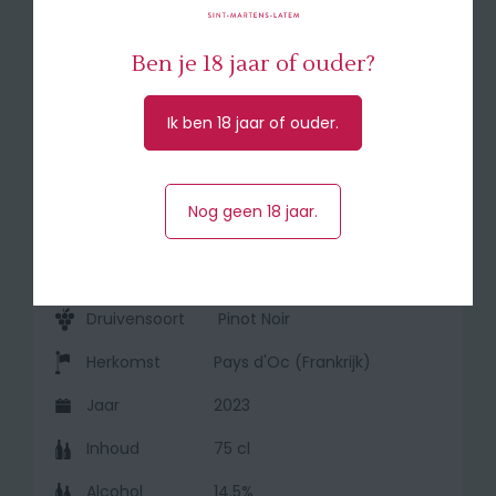
fruit, discrete houttoets. In de mond
domineert het fruit in de aanzet. Evolueert
Ben je 18 jaar of ouder?
al vlug naar vollere smaak met een hint van
specerijen en elegante tannines. Mooie
afdronk. Een elegante Pinot Noir om te
Ik ben 18 jaar of ouder.
drinken!
🍽 Serveer bij parelhoen met
Nog geen 18 jaar.
boschampignons, groentenschotels.
Druivensoort
Pinot Noir
Herkomst
Pays d'Oc (Frankrijk)
Jaar
2023
Inhoud
75 cl
Alcohol
14.5%