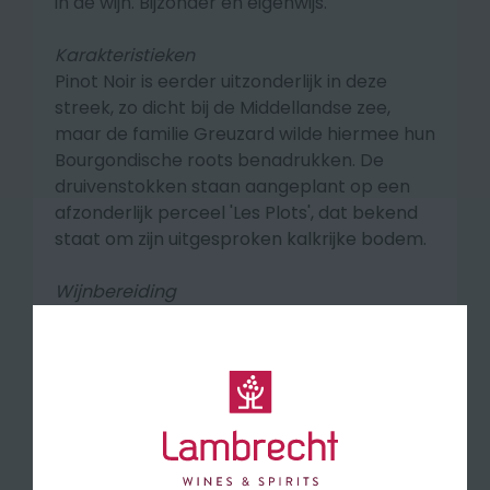
in de wijn. Bijzonder en eigenwijs.
Karakteristieken
Pinot Noir is eerder uitzonderlijk in deze
streek, zo dicht bij de Middellandse zee,
maar de familie Greuzard wilde hiermee hun
Bourgondische roots benadrukken. De
druivenstokken staan aangeplant op een
afzonderlijk perceel 'Les Plots', dat bekend
staat om zijn uitgesproken kalkrijke bodem.
Wijnbereiding
De wijn kreeg deels een houtlagering op
kleine Franse houten vaten gedurende 6 à 7
maanden en deels op inox vaten.
Smaakprofiel
Aantrekkelijke kleur met robijnrode
reflecties. Neus van gestoofd rood en zwart