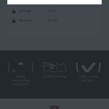
(België)
Inhoud
70 cl
Alcohol
47.4%
Gratis
Snelle levering
Veilig online
Verzending
betalen
vanaf €250