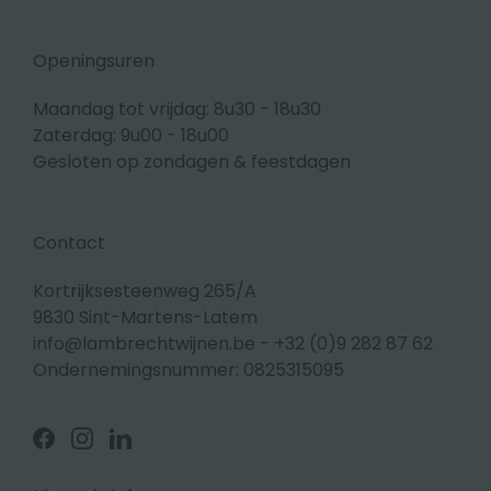
Openingsuren
Maandag tot vrijdag: 8u30 - 18u30
Zaterdag: 9u00 - 18u00
Gesloten op zondagen & feestdagen
Contact
Kortrijksesteenweg 265/A
9830 Sint-Martens-Latem
info@lambrechtwijnen.be
-
+32 (0)9 282 87 62
Ondernemingsnummer: 0825315095
Volg
Volg
Volg
ons
ons
ons
op
op
op
Facebook
Instagram
Linkedin