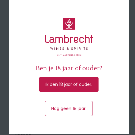
fruit zoals frambozen, bloedsinaasappel en
bosaardbeien. Het rood fruit wordt
ondersteund door toetsen van viooltjes en
laurier.
In de mond starten we met dezelfde
levendige en fruitige smaakervaring van
framboos en bosaardbeien, aangevuld door
tonen van kersen en een vleugje citrus met
lichte pompelmoes bitter in de afdronk.
Ben je 18 jaar of ouder?
🍽️
Deze Rosé kan perfect als aperitief, bij de
betere charcuterie en kazen maar is
evenzeer inzetbaar bij een lentelunch,
Ik ben 18 jaar of ouder.
mediterraanse gerechten of een zomers
dessert met rood fruit.
Nog geen 18 jaar.
👉Tip: Schenk deze bubbel eens in een
wijnglas. De sprankelende bubbels en rijke
aroma’s zullen er volledig tot hun recht