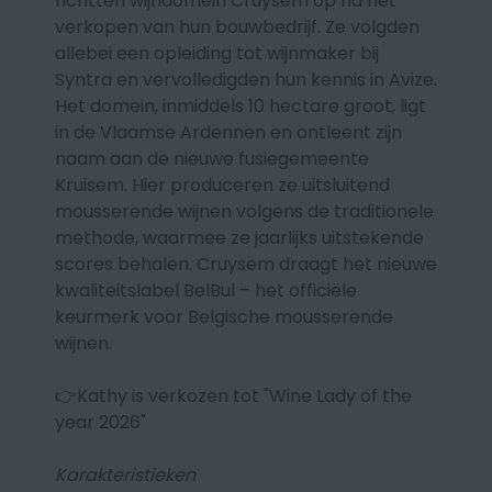
richtten wijndomein Cruysem op na het
verkopen van hun bouwbedrijf. Ze volgden
allebei een opleiding tot wijnmaker bij
Syntra en vervolledigden hun kennis in Avize.
Het domein, inmiddels 10 hectare groot, ligt
in de Vlaamse Ardennen en ontleent zijn
naam aan de nieuwe fusiegemeente
Kruisem. Hier produceren ze uitsluitend
mousserende wijnen volgens de traditionele
methode, waarmee ze jaarlijks uitstekende
scores behalen.
Cruysem draagt het nieuwe
kwaliteitslabel BelBul – het officiële
keurmerk voor Belgische mousserende
wijnen.
👉Kathy is verkozen tot "Wine Lady of the
year 2026"
Karakteristieken