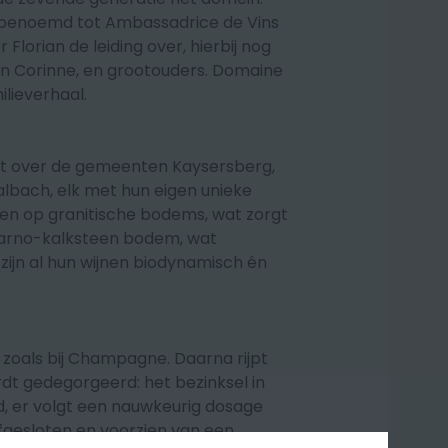
 benoemd tot Ambassadrice de Vins
lorian de leiding over, hierbij nog
en Corinne, en grootouders. Domaine
lieverhaal.
uit over de gemeenten Kaysersberg,
bach, elk met hun eigen unieke
ien op
granitische bodems, wat zorgt
marno-kalksteen bodem, wat
ijn al h
un wijnen biodynamisch én
t zoals bij Champagne. Daarna rijpt
dt gedegorgeerd: het bezinksel in
d, er volgt een nauwkeurig dosage
afgesloten en voorzien van een