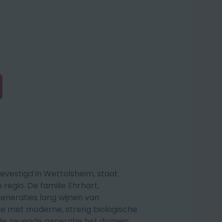
evestigd in Wettolsheim, staat
regio. De familie Ehrhart,
eneraties lang wijnen van
itie met moderne, streng biologische
de zevende generatie het domein.