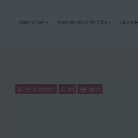
Onze wijnen
Aperitieven Spirits Sake
Alcoholvr
Aperitieven
Bubbels & champage
Spirits
Wit
Sake
Rood
Rosé
Orange
bio-dynamisch
bio
vegan
Zoet
Bio
Onze wijnacties