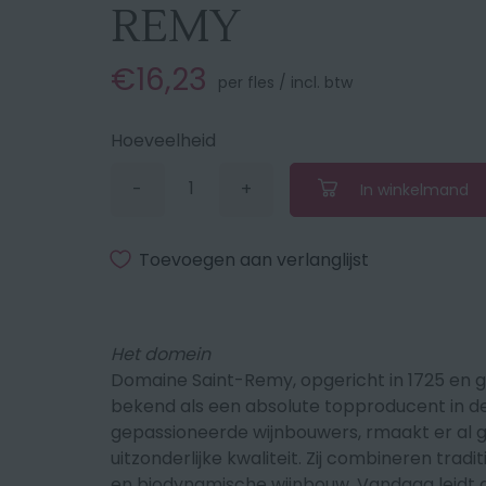
REMY
€16,23
per fles / incl. btw
Hoeveelheid
-
+
In winkelmand
Verminder
Vermeerder
de
de
hoeveelheid
hoeveelheid
met
met
Toevoegen aan verlanglijst
1
1
Het domein
Domaine Saint-Remy, opgericht in 1725 en g
bekend als een absolute topproducent in de 
gepassioneerde wijnbouwers, rmaakt er al g
uitzonderlijke kwaliteit. Zij combineren trad
en biodynamische wijnbouw. Vandaag leidt 