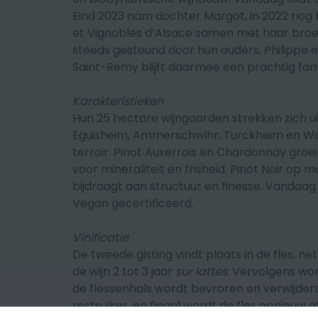
Eind 2023 nam dochter Margot, in 2022 nog
et Vignobles d’Alsace samen met haar broer F
steeds gesteund door hun ouders, Philippe 
Saint-Remy blijft daarmee een prachtig fami
Karakteristieken
Hun 25 hectare wijngaarden strekken zich 
Eguisheim, Ammerschwihr, Turckheim en Wal
terroir.
Pinot Auxerrois en Chardonnay groe
voor mineraliteit en frisheid.
Pinot Noir op 
bijdraagt aan structuur en finesse. Vandaag z
Vegan gecertificeerd.
Vinificatie
De tweede gisting vindt plaats in de fles, ne
de wijn 2 tot 3 jaar
sur lattes
. Vervolgens wor
de flessenhals wordt bevroren en verwijder
restsuiker, en finaal wordt de fles opnieuw 