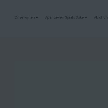
Onze wijnen
Aperitieven Spirits Sake
Alcoholvr
Aperitieven
Bubbels & champage
Spirits
Wit
Sake
Rood
Rosé
Orange
Zoet
Bio
Onze wijnacties