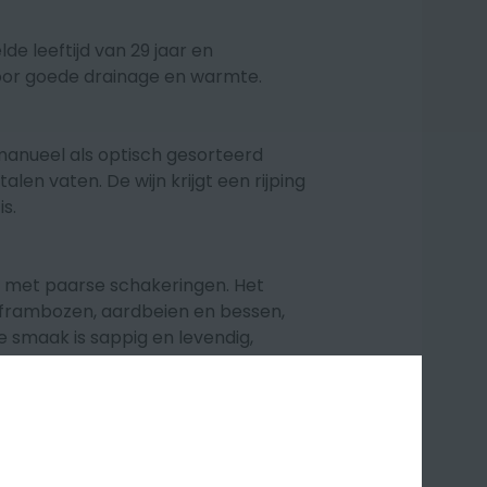
 leeftijd van 29 jaar en
oor goede drainage en warmte.
manueel als optisch gesorteerd
talen vaten. De wijn krijgt een rijping
s.
ur met paarse schakeringen. Het
s frambozen, aardbeien en bessen,
e smaak is sappig en levendig,
rissende zuurgraad.