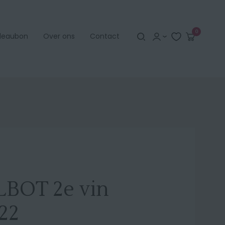
Search
Aanmelden
Winkelw
0
deaubon
Over ons
Contact
Account aanmaken
BOT 2e vin
Vergeten?
22