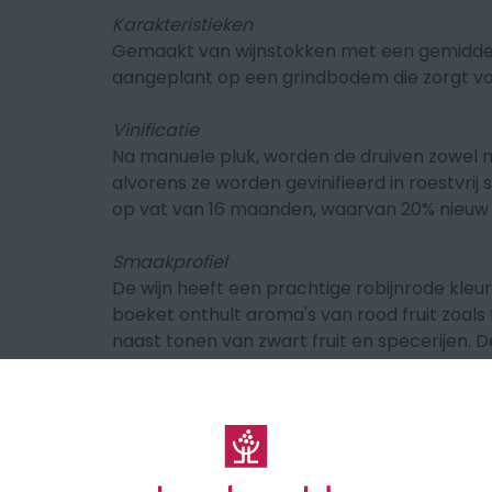
Karakteristieken
Gemaakt van wijnstokken met een gemiddelde
aangeplant op een grindbodem die zorgt v
Vinificatie
Na manuele pluk, worden de druiven zowel 
alvorens ze worden gevinifieerd in roestvrij s
op vat van 16 maanden, waarvan 20% nieuw i
Smaakprofiel
De wijn heeft een prachtige robijnrode kle
boeket onthult aroma's van rood fruit zoal
naast tonen van zwart fruit en specerijen. D
gekenmerkt door fijne tannines en een verf
🍽 Serveer bij rood vlees, grillades en wild.
🎖️87-89 R. Parker - 93 J Suckling - 88 Vinous