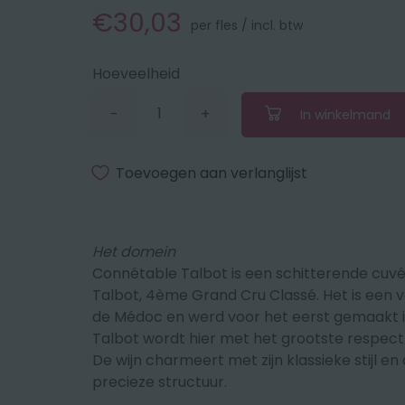
€30,03
per fles / incl. btw
Hoeveelheid
-
+
In winkelmand
Verminder
Vermeerder
de
de
hoeveelheid
hoeveelheid
met
met
Toevoegen aan verlanglijst
1
1
Het domein
Connétable Talbot is een schitterende c
Talbot, 4ème Grand Cru Classé. Het is een v
de Médoc en werd voor het eerst gemaakt in
Talbot wordt hier met het grootste respect 
De wijn charmeert met zijn klassieke stijl 
precieze structuur.