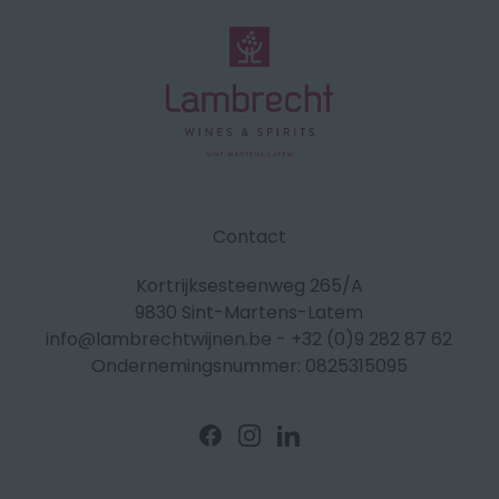
Contact
Kortrijksesteenweg 265/A
9830 Sint-Martens-Latem
info@lambrechtwijnen.be
-
+32 (0)9 282 87 62
Ondernemingsnummer: 0825315095
Volg
Volg
Volg
ons
ons
ons
op
op
op
Facebook
Instagram
Linkedin