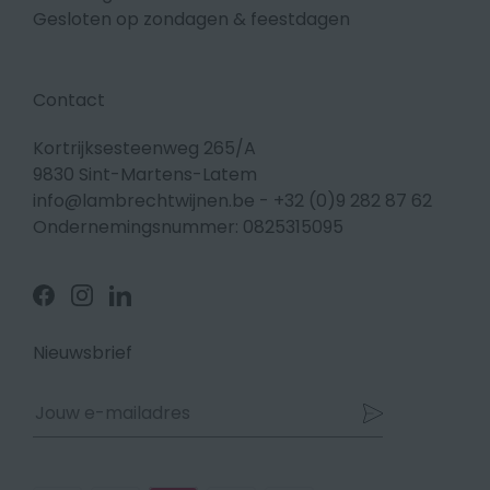
Gesloten op zondagen & feestdagen
Contact
Kortrijksesteenweg 265/A
9830 Sint-Martens-Latem
info@lambrechtwijnen.be
-
+32 (0)9 282 87 62
Ondernemingsnummer: 0825315095
Volg
Volg
Volg
ons
ons
ons
op
op
op
Facebook
Instagram
Linkedin
Nieuwsbrief