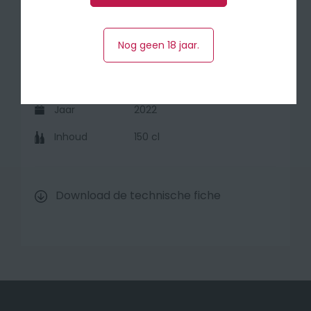
Nog geen 18 jaar.
Druivensoort
75% Merlot, 25% Cabernet
Franc
Herkomst
Bordeaux , Saint-Emilion
(Frankrijk)
Jaar
2022
Inhoud
150 cl
Download de technische fiche