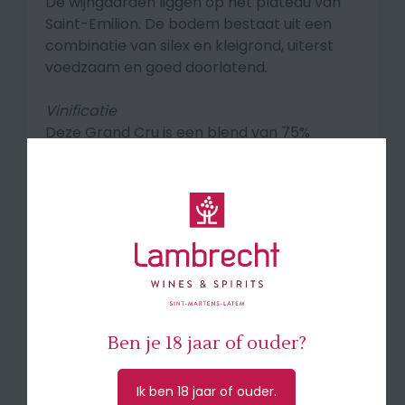
De wijngaarden liggen op het plateau van
Saint-Emilion. De bodem bestaat uit een
combinatie van silex en kleigrond, uiterst
voedzaam en goed doorlatend.
Vinificatie
Deze Grand Cru is een blend van 75%
Merlot en 25% Cabernet Franc en kreeg
een klassieke vinificatie met 12 maanden
vatrijping.
Smaakprofiel
Mooie complexe neus van rijp rood fruit met
lichte vanilletoets. Elegante aanzet met
mooie harmonie tussen de fruittoetsen en
de sappige tannines.
Ben je 18 jaar of ouder?
🍽 Serveer bij rood vlees, grillades en bij
gevogelte.
Ik ben 18 jaar of ouder.