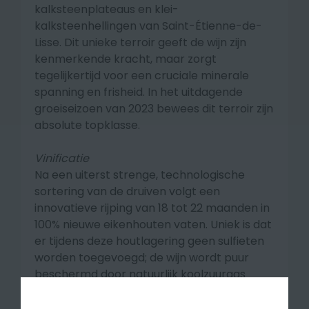
kalksteenplateaus en klei-
kalksteenhellingen van Saint-Étienne-de-
Lisse. Dit unieke terroir geeft de wijn zijn
kenmerkende kracht, maar zorgt
tegelijkertijd voor een cruciale minerale
spanning en frisheid. In het uitdagende
groeiseizoen van 2023 bewees dit terroir zijn
absolute topklasse.
Vinificatie
Na een uiterst strenge, technologische
sortering van de druiven volgt een
innovatieve rijping van
18 tot 22 maanden in
100% nieuwe eikenhouten vaten
. Uniek is dat
er tijdens deze houtlagering geen sulfieten
worden toegevoegd; de wijn wordt puur
beschermd door natuurlijk koolzuurgas
(CO₂). Dit resulteert in een ongekend
zuivere fruitexpressie. De wijn rijpt