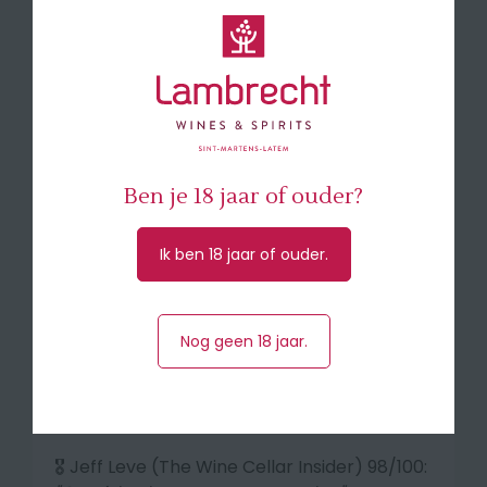
traditiegetrouw
18 tot 22 maanden in 100%
nieuwe Franse eikenhouten vaten
.
Smaakprofiel
Intens, diep paars tot inktzwarte kleur. Zeer
complex boelet met aroma's van
rijpe
braambessen, cassis, donkere chocolade,
Ben je 18 jaar of ouder?
espresso, zoethout, nieuw leer en een frisse
toets van menthol
.
Vol, gelaagd en
Ik ben 18 jaar of ouder.
voluptueus. De structuur is stevig met fijne,
fluweelzachte tannines.
Een fabelachtige,
minutenlange finale met verfijnde tonen
van grafiet, cederhout en zoute chocolade.
Nog geen 18 jaar.
Serveer bij: rijke, smaakvolle gerechten
zoals
🎖️
Jeff Leve (The Wine Cellar Insider) 98/100
: