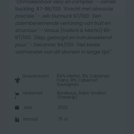
"Onmiskenbaar sexy en complex." -
James
Suckling 97-98/100
:
"Kracht met absolute
precisie." -
Jeb Dunnuck 97/100
:
"Een
adembenemende vertoning van fruit en
structuur." -
Vinous (Galloni & Martin) 95-
97/100
:
"Diep, gelaagd en indrukwekkend
puur." -
Decanter 94/100
:
"Het beste
vatmonster van dit domein in lange tijd."
Druivensoort
84% Merlot, 8% Cabernet
Franc, 8% Cabernet
Sauvignon
Herkomst
Bordeaux ,Saint-Emilion
(Frankrijk)
Jaar
2023
Inhoud
75 cl