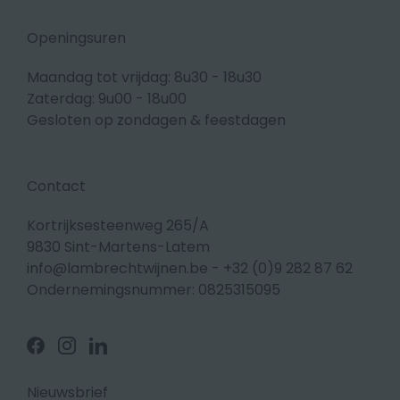
Openingsuren
Maandag tot vrijdag: 8u30 - 18u30
Zaterdag: 9u00 - 18u00
Gesloten op zondagen & feestdagen
Contact
Kortrijksesteenweg 265/A
9830 Sint-Martens-Latem
info@lambrechtwijnen.be
-
+32 (0)9 282 87 62
Ondernemingsnummer: 0825315095
Volg
Volg
Volg
ons
ons
ons
op
op
op
Facebook
Instagram
Linkedin
Nieuwsbrief