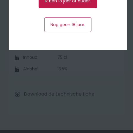
Ik ben 18 jaar of ouder.
Druivensoort
50% Sauvignon Blanc, 50%
Sauvignon Gris
Nog geen 18 jaar.
Herkomst
Bordeaux (Frankrijk)
Jaar
2025
Inhoud
75 cl
Alcohol
13.5%
Download de technische fiche