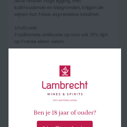
deze relatief hoge ligging, met
kalkhoudende en kleigronden, krijgen de
wijnen hun frisse, expressieve kwaliteit.
Vinificatie
Traditionele vinificatie op inox vat. 15% rijpt
op Franse eiken vaten.
Smaakprofiel
De wijn oogt goudgeel met groene
reflecties. In de neus een speelse mix van
bloemen, citrus en exotisch fruit met in de
finale een subtiele rokerige toets. In de
mond proeft de wijn rond en sappig met
een levendige fruitigheid en een elegante
minerale finale.
Ben je 18 jaar of ouder?
🍽 Lekker bij salades, asperges en zachte
kazen.