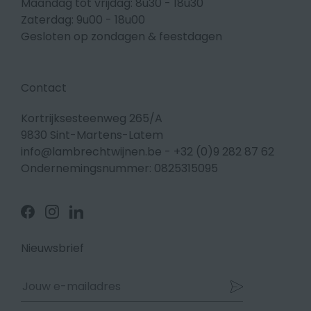
Maandag tot vrijdag: 8u30 - 18u30
Zaterdag: 9u00 - 18u00
Gesloten op zondagen & feestdagen
Contact
Kortrijksesteenweg 265/A
9830 Sint-Martens-Latem
info@lambrechtwijnen.be
-
+32 (0)9 282 87 62
Ondernemingsnummer: 0825315095
Volg
Volg
Volg
ons
ons
ons
op
op
op
Facebook
Instagram
Linkedin
Nieuwsbrief