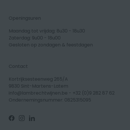
Openingsuren
Maandag tot vrijdag: 8u30 - 18u30
Zaterdag: 9u00 - 18u00
Gesloten op zondagen & feestdagen
Contact
Kortrijksesteenweg 265/A
9830 Sint-Martens-Latem
info@lambrechtwijnen.be
-
+32 (0)9 282 87 62
Ondernemingsnummer: 0825315095
Volg
Volg
Volg
ons
ons
ons
op
op
op