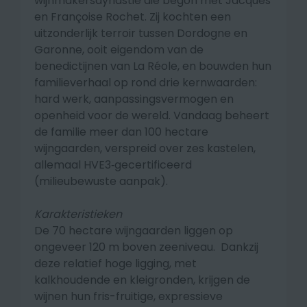
wijnmakersdynastie die begon met Jacques
en Françoise Rochet. Zij kochten een
uitzonderlijk terroir tussen Dordogne en
Garonne, ooit eigendom van de
benedictijnen van La Réole, en bouwden hun
familieverhaal op rond drie kernwaarden:
hard werk, aanpassingsvermogen en
openheid voor de wereld. Vandaag beheert
de familie meer dan 100 hectare
wijngaarden, verspreid over zes kastelen,
allemaal HVE3‑gecertificeerd
(milieubewuste aanpak).
Karakteristieken
De 70 hectare wijngaarden liggen op
ongeveer 120 m boven zeeniveau. Dankzij
deze relatief hoge ligging, met
kalkhoudende en kleigronden, krijgen de
wijnen hun fris-fruitige, expressieve