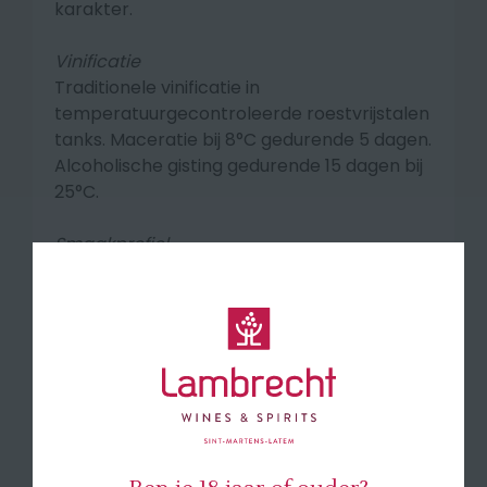
karakter.
Vinificatie
Traditionele vinificatie in
temperatuurgecontroleerde roestvrijstalen
tanks. Maceratie bij 8°C gedurende 5 dagen.
Alcoholische gisting gedurende 15 dagen bij
25°C.
Smaakprofiel
Malbat is een wijn met een intense
robijnrode kleur.
Het boeket barst van rode
en zwarte bessen, die meteen voor frisse,
uitnodigende aroma’s zorgen. In de mond is
de wijn rond en evenwichtig, met rijpe rode
kers en zachte, mooi versmolten tannines.
Een verleidelijke, sappige wijn die je jong
drinkt en die puur plezier biedt.