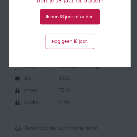
Ben je 18 jaar of ouder?
🥇 Médaille d'Or Concours Agricole Paris
2023
Ik ben 18 jaar of ouder.
🍽 met alle soorten vlees en pasta.
Nog geen 18 jaar.
Druivensoort
80% Merlot, 20% Cabernet
Sauvignon
Herkomst
Bordeaux (Frankrijk)
Jaar
2022
Inhoud
75 cl
Alcohol
14.0%
Download de technische fiche