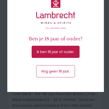
de wijn gedurende 16 tot 18 maanden, deels
op Franse eiken vaten (om de twee jaar
vernieuwd) en deels op grote Sloveense
foeders.
Smaakprofiel
Laroque 2022 is bijzonder verfijnd. Donkere
Ben je 18 jaar of ouder?
pruim, grafiet, zoethout, specerij, lavendel
en mokka zijn mooi met elkaar verweven in
Ik ben 18 jaar of ouder.
deze gracieuze Saint-Émilion. Heldere zilte
accenten zorgen voor een opmerkelijke
frisheid.
Nog geen 18 jaar.
🍽 Serveer bij rood vlees, stoofschotels, wild
🥇97 Jane Anson - 95-97 Jeb Dunnuck et
Yves Beck - 94-96 Lisa Perrotti-Brown (The
Wine Independent) - 95 R. Parker: "Another
impressive performance from this estate"