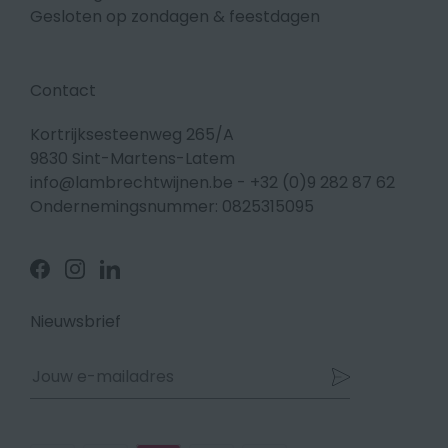
Gesloten op zondagen & feestdagen
Contact
Kortrijksesteenweg 265/A
9830 Sint-Martens-Latem
info@lambrechtwijnen.be
-
+32 (0)9 282 87 62
Ondernemingsnummer: 0825315095
Volg
Volg
Volg
ons
ons
ons
op
op
op
Facebook
Instagram
Linkedin
Nieuwsbrief