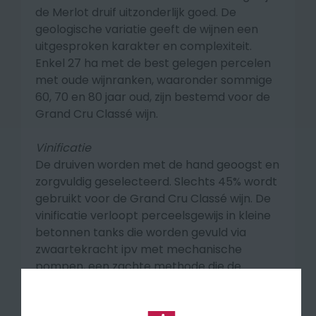
de Merlot druif uitzonderlijk goed. De
geologische variatie geeft de wijnen een
uitgesproken karakter en complexiteit.
Enkel 27 ha met de best gelegen percelen
met oude wijnranken, waaronder sommige
60, 70 en 80 jaar oud, zijn bestemd voor de
Grand Cru Classé wijn.
Vinificatie
De druiven worden met de hand geoogst en
zorgvuldig geselecteerd. Slechts 45% wordt
gebruikt voor de Grand Cru Classé wijn. De
vinificatie verloopt perceelsgewijs in kleine
betonnen tanks die worden gevuld via
zwaartekracht ipv met mechanische
pompen, een zachte methode die de
druiven spaart (minder kneuzing, minder
oxidatie, energiezuinig ...) Na de gisting rijpt