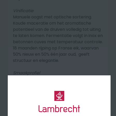
Vinificatie
Manuele oogst met optische sortering.
Koude maceratie om het aromatische
potentieel van de druiven volledig tot uiting
te laten komen. Fermentatie volgt in inox en
betonnen cuves met temperatuur controle.
18 maanden rijping op Franse eik, waarvan
50% nieuw en 50% één jaar oud, geeft
structuur en elegantie.
Smaakprofiel
Diepe robijnrode kleur met paarse
reflecties. Aroma's van bramen, zoethout,
hints van bergamot, een vleugje nougat en
gekonfijte sinaasappelschil, sigarentabak.
De aanzet is zacht en romig met veel rijp
fruit, een goede frisheid en levendige