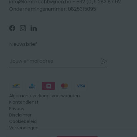
info@lambrechtwijnen.be
-
+32 (0)9 282 87 62
Ondernemingsnummer: 0825315095
Volg
Volg
Volg
ons
ons
ons
op
op
op
Facebook
Instagram
Linkedin
Nieuwsbrief
Betaalmethodes
Algemene verkoopsvoorwaarden
Klantendienst
Privacy
Disclaimer
Cookiebeleid
Verzendingen
Retours