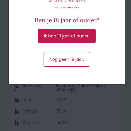
afdronk dankzij de kalkrijke bodem.
Elegantie en finesse kenmerken deze wijn.
Een aanrader.
Ben je 18 jaar of ouder?
🍽 Serveer bij rood vlees, pluimwild en harde
kazen
Ik ben 18 jaar of ouder.
🥇 93 Falstaff - 92 VertdeVin - zie bijlage
Nog geen 18 jaar.
Druivensoort
73% Merlot, 27% Cabernet
Franc
Herkomst
Bordeaux , Saint-Emilion
(Frankrijk)
Jaar
2023
Inhoud
75 cl
Alcohol
14.0%