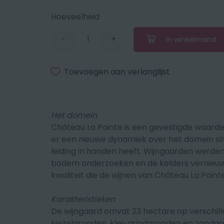
Hoeveelheid
-
+
In winkelmand
Verminder
Vermeerder
de
de
hoeveelheid
hoeveelheid
met
met
Toevoegen aan verlanglijst
1
1
Het domein
Château La Pointe is een gevestigde waarde 
er een nieuwe dynamiek over het domein si
leiding in handen heeft. Wijngaarden werde
bodem onderzoeken en de kelders vernieuwd. 
kwaliteit die de wijnen van Château La Point
Karakteristieken
De wijngaard omvat 23 hectare op verschille
kiezelgronden, klei-grindgronden en zandgr