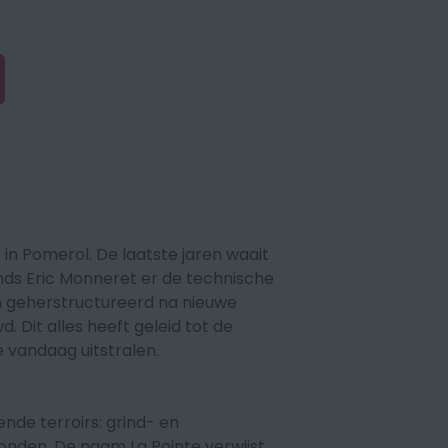
in Pomerol. De laatste jaren waait
nds Eric Monneret er de technische
n geherstructureerd na nieuwe
Dit alles heeft geleid tot de
e vandaag uitstralen.
nde terroirs: grind- en
onden. De naam La Pointe verwijst