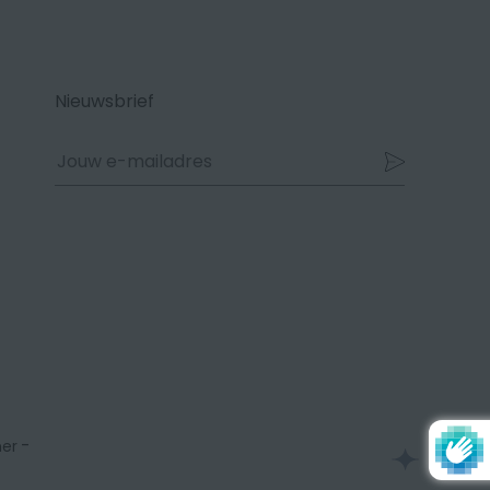
Nieuwsbrief
-
mer