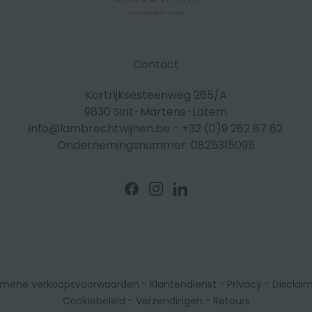
Contact
Kortrijksesteenweg 265/A
9830 Sint-Martens-Latem
info@lambrechtwijnen.be
-
+32 (0)9 282 87 62
Ondernemingsnummer: 0825315095
Volg
Volg
Volg
ons
ons
ons
op
op
op
Facebook
Instagram
Linkedin
-
-
-
emene verkoopsvoorwaarden
Klantendienst
Privacy
Disclai
-
-
Cookiebeleid
Verzendingen
Retours