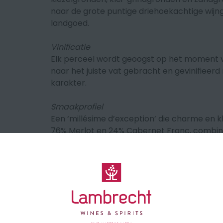
naar de grote puntige driehoekachtige wijn
landgoed.
Vinificatie
Elk perceel wordt geoogst op het moment van
naar het juiste vat gebracht en gevinifieerd
karakter.
Smaakprofiel
Een ‘millésime d’exception’ die charme en k
76% Merlot en 24% Cabernet Franc, combine
subtiele kruidigheid en een elegante, ronde 
vaste waarde in Pomerol; deze heerlijke 2019
Druivensoort
76%Merlot, 24% Cabernet F
Herkomst
Bordeaux ,Pomerol (Frankrijk)