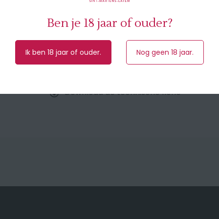
Jaar
2019
Ben je 18 jaar of ouder?
Inhoud
75 cl
Alcohol
14.0%
Ik ben 18 jaar of ouder.
Nog geen 18 jaar.
Download de technische fiche