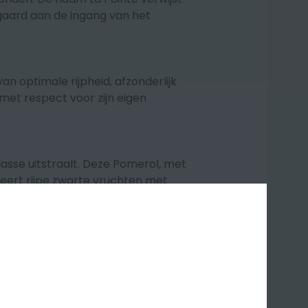
gaard aan de ingang van het
 optimale rijpheid, afzonderlijk
 met respect voor zijn eigen
lasse uitstraalt. Deze Pomerol, met
ert rijpe zwarte vruchten met
structuur. Château La Pointe is een
 is nu op dronk.
ranc