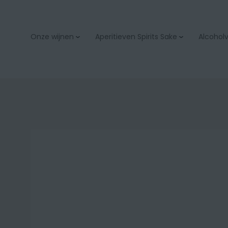
Onze wijnen
Aperitieven Spirits Sake
Alcoholvr
Aperitieven
Bubbels & champage
Spirits
Wit
Sake
Rood
Rosé
Orange
Zoet
Bio
Onze wijnacties